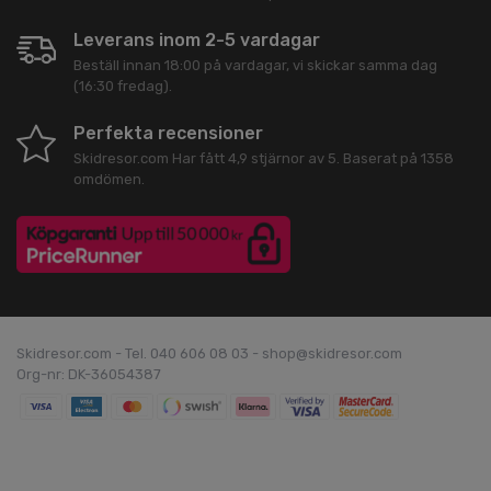
Leverans inom 2-5 vardagar
Beställ innan 18:00 på vardagar, vi skickar samma dag
(16:30 fredag).
Perfekta recensioner
Skidresor.com
Har fått
4,9
stjärnor av
5
. Baserat på
1358
omdömen.
Skidresor.com - Tel. 040 606 08 03 - shop@skidresor.com
Org-nr: DK-36054387