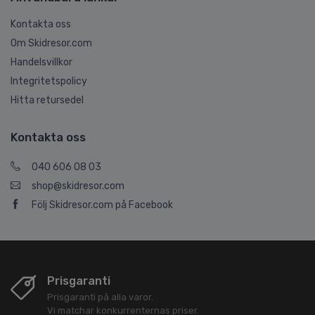
Kontakta oss
Om Skidresor.com
Handelsvillkor
Integritetspolicy
Hitta retursedel
Kontakta oss
040 606 08 03
shop@skidresor.com
Följ Skidresor.com på Facebook
Prisgaranti
Prisgaranti på alla varor.
Vi matchar konkurrenternas priser.