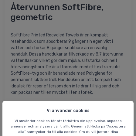
Återvunnen SoftFibre,
geometric
SoftFibre Printed Recycled Towels är en kompakt
resehandduk som absorberar 9 gånger sin egen vikt i
vatten och torkar 8 gånger snabbare än en vanlig
handduk. Dessa handdukar är tillverkade av 8,7 återvunna
vattenflaskor, vilket gör dem mjuka, slitstarka och helt
återvinningsbara. De är utformade med ett extra mjukt
SoftFibre-tyg och är behandlade med Polygiene för
permanent luktkontroll. Handduken är lätt, kompakt och
idealisk för resor eftersom den inte drar till sig sand och
kan packas ner till en mycket liten storlek.
**Specifikationer och egenskaper:**
Vi använder cookies
- Sammansättning: 66% polyester från 8,7 återvunna
Vi använder cookies för att förbättra din upplevelse, anpassa
flaskor, 34% polyester
annonser och analysera vår trafik. Genom att klicka på ”Acceptera
- SoftFibre - extra mjuk känsla
alla” samtycker du till alla cookies. Om du vill justera dina