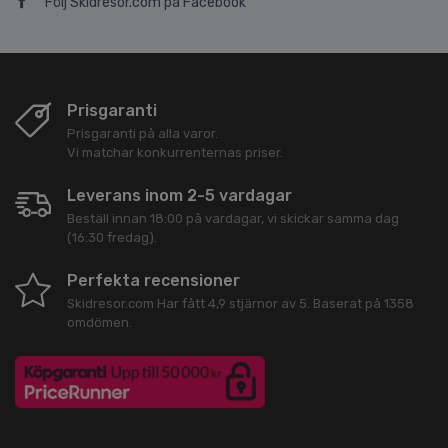
Följ Skidresor.com på Facebook
Prisgaranti
Prisgaranti på alla varor.
Vi matchar konkurrenternas priser.
Leverans inom 2-5 vardagar
Beställ innan 18:00 på vardagar, vi skickar samma dag
(16:30 fredag).
Perfekta recensioner
Skidresor.com
Har fått
4,9
stjärnor av
5
. Baserat på
1358
omdömen.