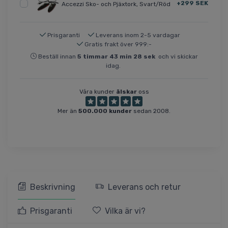
+299 SEK
Accezzi Sko- och Pjäxtork, Svart/Röd
Prisgaranti
Leverans inom 2-5 vardagar
Gratis frakt över 999:-
Beställ innan
5
timmar
43
min
27
sek
och vi skickar
idag.
Våra kunder
älskar
oss
Mer än
500.000 kunder
sedan 2008.
Beskrivning
Leverans och retur
Prisgaranti
Vilka är vi?