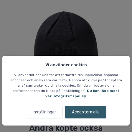
Vi använder cookies
Vi använder cookies för att förbättra din upplevelse, anpassa
annonser och analysera vår trafik. Genom att klicka på ”Acceptera
Mössor och pannband för dam
Ha
alla” samtycker du till alla cookies. Om du vill justera dina
Kama stickad mössa med Gore-Tex, svart
Ka
preferenser kan du klicka på ”Inställningar”.
Du kan läsa mer i
vår integritetspolicy
.
679 SEK
3
Inställningar
Acceptera alla
Andra köpte också