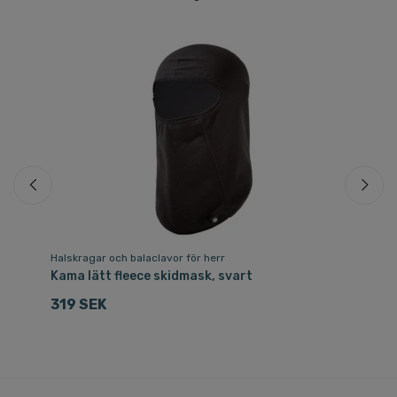
Halskragar och balaclavor för herr
Mö
Kama lätt fleece skidmask, svart
Ka
sv
319 SEK
6