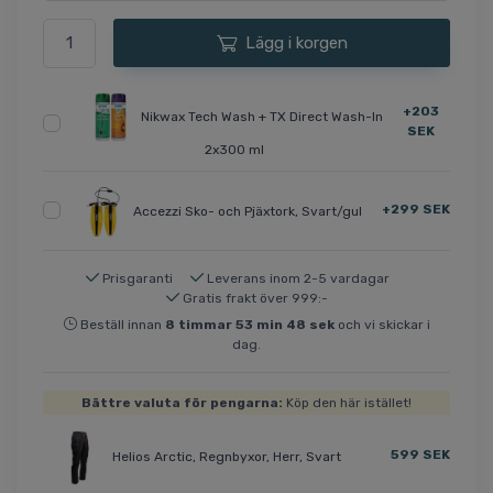
Lägg i korgen
+203
Nikwax Tech Wash + TX Direct Wash-In
SEK
2x300 ml
+299 SEK
Accezzi Sko- och Pjäxtork, Svart/gul
Prisgaranti
Leverans inom 2-5 vardagar
Gratis frakt över 999:-
Beställ innan
8
timmar
53
min
47
sek
och vi skickar i
dag.
Bättre valuta för pengarna:
Köp den här istället!
599 SEK
Helios Arctic, Regnbyxor, Herr, Svart