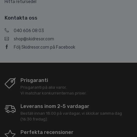
Hitta retursedel
Kontakta oss
040 606 08 03
shop@skidresor.com
Följ Skidresor.com på Facebook
Prisgaranti
Prisgaranti på alla varor.
Vi matchar konkurrenternas priser.
Leverans inom 2-5 vardagar
Beställ innan 18:00 på vardagar, vi skickar samma dag
(16:30 fredag).
Perfekta recensioner