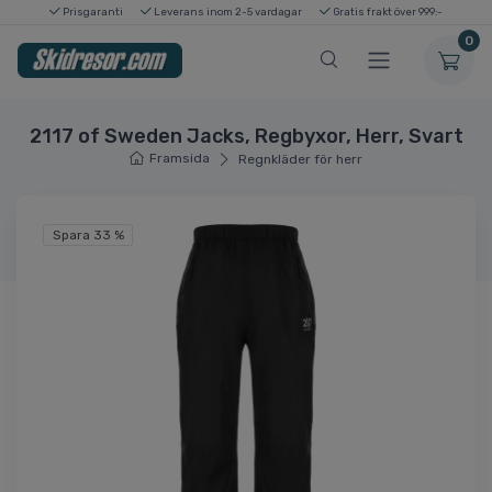
Prisgaranti
Leverans inom 2-5 vardagar
Gratis frakt över 999:-
0
2117 of Sweden Jacks, Regbyxor, Herr, Svart
Framsida
Regnkläder för herr
Spara 33 %