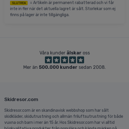
= Artikeln är permanent rabatterad och vi får
SLUTREA
inte in fler när det aktuella lagret är sålt. Storlekar som ej
finns på lager är inte tillgängliga.
Våra kunder
älskar
oss
Mer än
500.000 kunder
sedan 2008.
Skidresor.com
Skidresor.com är en skandinavisk webbshop som har sålt
skidkläder, skidutrustning och allmän friluftsutrustning för både
vuxna och barn i mer än 15 år. Hos Skidresor.com har vi alltid
högkvalitativa produkter från populära och kända märken på