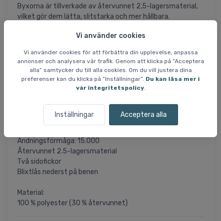
Byxorna är tillverkade av återvunnet 2,5-lagersmaterial,
vilket gör dem lätta, slitstarka och mer hållbara.
Materialet kombinerar hög funktionalitet med ett
Vi använder cookies
miljövänligt förhållningssätt, vilket gör byxorna till ett
pålitligt val i växlande väderförhållanden.
Vi använder cookies för att förbättra din upplevelse, anpassa
annonser och analysera vår trafik. Genom att klicka på ”Acceptera
Byxorna har två lättåtkomliga sidofickor som ger
alla” samtycker du till alla cookies. Om du vill justera dina
möjlighet till praktisk förvaring av mindre föremål. Längst
preferenser kan du klicka på ”Inställningar”.
Du kan läsa mer i
vår integritetspolicy
.
ner på benen är byxorna försedda med blixtlås för enkel
på- och avtagning, även över större skor eller stövlar.
Inställningar
Acceptera alla
Specifikationer och egenskaper:
Vattenpelartryck: 15.000 mm
Andningsförmåga: 15.000
Återvunnet 2.5-lagersmaterial
Två sidofickor
Blixtlås nederst på benen
Material:
100 % polyester (30 % återvunnet)