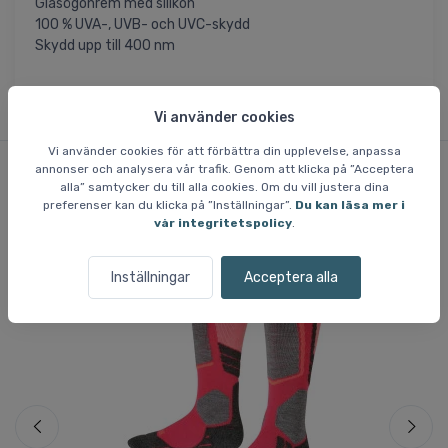
Glasögonrem med silikon
100 % UVA-, UVB- och UVC-skydd
Skydd upp till 400 nm
Vi använder cookies
Vi använder cookies för att förbättra din upplevelse, anpassa
annonser och analysera vår trafik. Genom att klicka på ”Acceptera
alla” samtycker du till alla cookies. Om du vill justera dina
Liknande varor
preferenser kan du klicka på ”Inställningar”.
Du kan läsa mer i
vår integritetspolicy
.
Inställningar
Acceptera alla