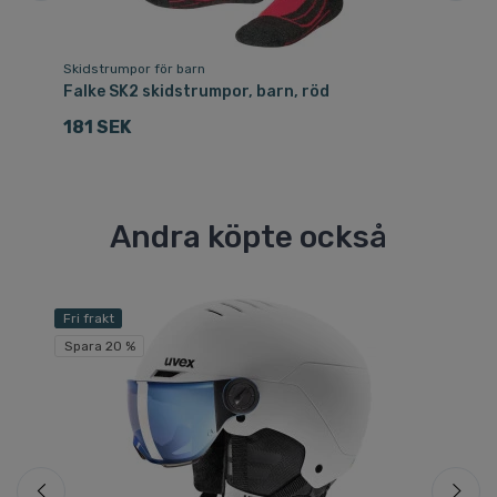
Skidstrumpor för barn
Sk
r,
Falke SK2 skidstrumpor, barn, röd
Fa
181 SEK
1
Andra köpte också
Fri frakt
Fri
Spara 20 %