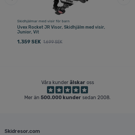
Skidhjälmar med visir för barn
Sk
Uvex Rocket JR Visor, Skidhjälm med visir,
Uv
Junior, Vit
1.
1.359 SEK
1.699 SEK
Våra kunder
älskar
oss
Mer än
500.000 kunder
sedan 2008.
Skidresor.com