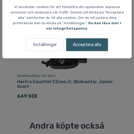
Vi använder cookies för att förbättra din upplevelse, anpassa
annonser och analysera vår trafik. Genom att klicka på ”Acceptera
alla” samtycker du till alla cookies. Om du vill justera dina
preferenser kan du klicka på ”Inställningar”.
Du kan läsa mer i
vår integritetspolicy
.
Inställningar
Acceptera alla
Skidhandskar för barn
Sk
e
Hestra Gauntlet CZone Jr, Skidvantar, Junior,
Ca
Svart
1
649 SEK
Andra köpte också