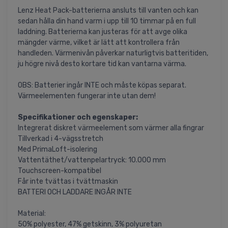
Lenz Heat Pack-batterierna ansluts till vanten och kan
sedan hålla din hand varm i upp till 10 timmar på en full
laddning. Batterierna kan justeras för att avge olika
mängder värme, vilket är lätt att kontrollera från
handleden. Värmenivån påverkar naturligtvis batteritiden,
ju högre nivå desto kortare tid kan vantarna värma.
OBS: Batterier ingår INTE och måste köpas separat.
Värmeelementen fungerar inte utan dem!
Specifikationer och egenskaper:
Integrerat diskret värmeelement som värmer alla fingrar
Tillverkad i 4-vägsstretch
Med PrimaLoft-isolering
Vattentäthet/vattenpelartryck: 10.000 mm
Touchscreen-kompatibel
Får inte tvättas i tvättmaskin
BATTERI OCH LADDARE INGÅR INTE
Material:
50% polyester, 47% getskinn, 3% polyuretan