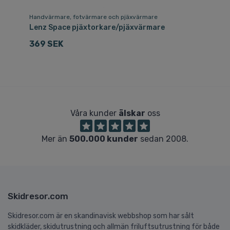
Handvärmare, fotvärmare och pjäxvärmare
Sk
ara
Lenz Space pjäxtorkare/pjäxvärmare
Le
369 SEK
1
Våra kunder
älskar
oss
Mer än
500.000 kunder
sedan 2008.
Skidresor.com
Skidresor.com är en skandinavisk webbshop som har sålt
skidkläder, skidutrustning och allmän friluftsutrustning för både