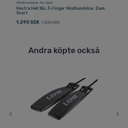
Skidhandskar för dam
Sk
Hestra Heli Ski, 3-Finger Skidhandskar, Dam,
He
Svart
1
1.290 SEK
1.300 SEK
Andra köpte också
Fri