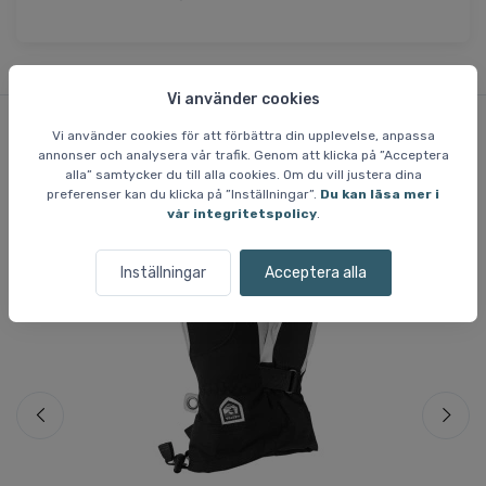
Vi använder cookies
Vi använder cookies för att förbättra din upplevelse, anpassa
annonser och analysera vår trafik. Genom att klicka på ”Acceptera
Liknande varor
alla” samtycker du till alla cookies. Om du vill justera dina
preferenser kan du klicka på ”Inställningar”.
Du kan läsa mer i
vår integritetspolicy
.
Fri frakt
Fri
Inställningar
Acceptera alla
Sp