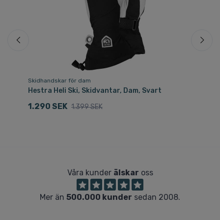
Skidhandskar för dam
Sk
Hestra Heli Ski, Skidvantar, Dam, Svart
He
1.290 SEK
7
1.399 SEK
Våra kunder
älskar
oss
Mer än
500.000 kunder
sedan 2008.