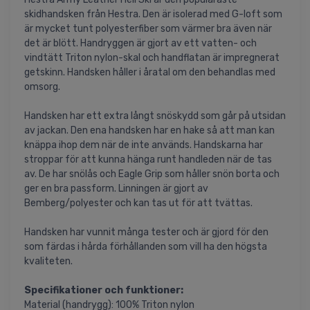
skidhandsken från Hestra. Den är isolerad med G-loft som
är mycket tunt polyesterfiber som värmer bra även när
det är blött. Handryggen är gjort av ett vatten- och
vindtätt Triton nylon-skal och handflatan är impregnerat
getskinn. Handsken håller i åratal om den behandlas med
omsorg.
Handsken har ett extra långt snöskydd som går på utsidan
av jackan. Den ena handsken har en hake så att man kan
knäppa ihop dem när de inte används. Handskarna har
stroppar för att kunna hänga runt handleden när de tas
av. De har snölås och Eagle Grip som håller snön borta och
ger en bra passform. Linningen är gjort av
Bemberg/polyester och kan tas ut för att tvättas.
Handsken har vunnit många tester och är gjord för den
som färdas i hårda förhållanden som vill ha den högsta
kvaliteten.
Specifikationer och funktioner:
Material (handrygg): 100% Triton nylon