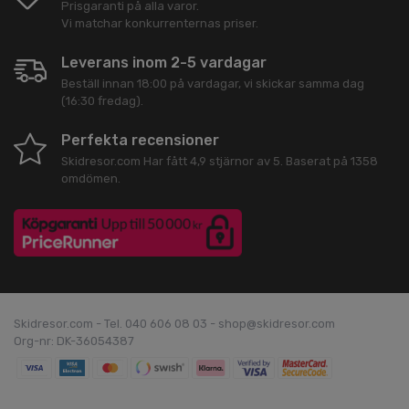
Prisgaranti på alla varor.
Vi matchar konkurrenternas priser.
Leverans inom 2-5 vardagar
Beställ innan 18:00 på vardagar, vi skickar samma dag
(16:30 fredag).
Perfekta recensioner
Skidresor.com
Har fått
4,9
stjärnor av
5
. Baserat på
1358
omdömen.
Skidresor.com - Tel. 040 606 08 03 - shop@skidresor.com
Org-nr: DK-36054387