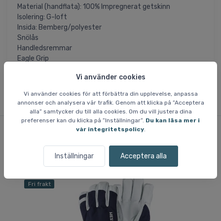
Material (handflata): 100% Impregnerat getskinn
Isolering: G-loft
Insida: Bemberg/polyester
Snölås
Handledsremmar
Eagle Grip
Löstagbar insida
Vi använder cookies
Vi använder cookies för att förbättra din upplevelse, anpassa
annonser och analysera vår trafik. Genom att klicka på ”Acceptera
alla” samtycker du till alla cookies. Om du vill justera dina
preferenser kan du klicka på ”Inställningar”.
Du kan läsa mer i
vår integritetspolicy
.
Liknande varor
Inställningar
Acceptera alla
Fri frakt
Fri