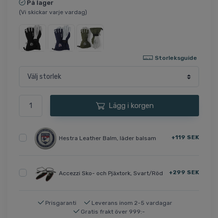
På lager
(Vi skickar varje vardag)
Storleksguide
Lägg i korgen
+119 SEK
Hestra Leather Balm, läder balsam
+299 SEK
Accezzi Sko- och Pjäxtork, Svart/Röd
Prisgaranti
Leverans inom 2-5 vardagar
Gratis frakt över 999:-