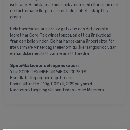
isolerade. Handskarna känns bekväma med ull-insidan och
de förformade fingrarna, som bidrar till ett riktigt bra
grepp.
Hela handflatan är gjord av getskinn och det översta
lagret har Gore-Tex windstopper, så att du är skyddad
från den kalla vinden. De här handskarna är perfekta för
lite varmare vinterdagar eller om du åker längdskidor, där
en handske med lätt värme är att föredra.
Specifikationer och egenskaper:
Yta: GORE-TEX INFINIUM WINDSTOPPER®
Handflata: Impregnerat getskinn
Foder: Ullfrotté 210g, 80% ull, 20% polyamid
Kardborrestängning vid handleden - med läderrem