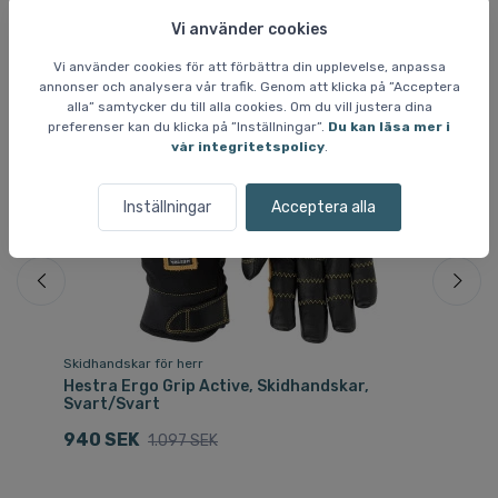
Liknande varor
Vi använder cookies
Vi använder cookies för att förbättra din upplevelse, anpassa
annonser och analysera vår trafik. Genom att klicka på ”Acceptera
alla” samtycker du till alla cookies. Om du vill justera dina
Spara 14 %
preferenser kan du klicka på ”Inställningar”.
Du kan läsa mer i
vår integritetspolicy
.
Inställningar
Acceptera alla
Skidhandskar för herr
Sk
,
Hestra Ergo Grip Active, Skidhandskar,
He
Svart/Svart
7
940 SEK
1.097 SEK