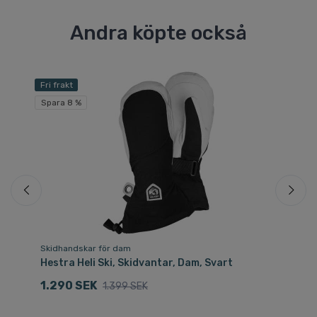
Andra köpte också
Fri frakt
Spara 8 %
Skidhandskar för dam
Sk
Hestra Heli Ski, Skidvantar, Dam, Svart
He
1.290 SEK
7
1.399 SEK