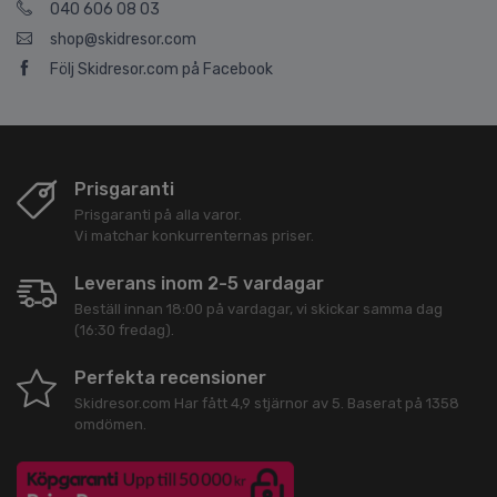
040 606 08 03
shop@skidresor.com
Följ Skidresor.com på Facebook
Prisgaranti
Prisgaranti på alla varor.
Vi matchar konkurrenternas priser.
Leverans inom 2-5 vardagar
Beställ innan 18:00 på vardagar, vi skickar samma dag
(16:30 fredag).
Perfekta recensioner
Skidresor.com
Har fått
4,9
stjärnor av
5
. Baserat på
1358
omdömen.