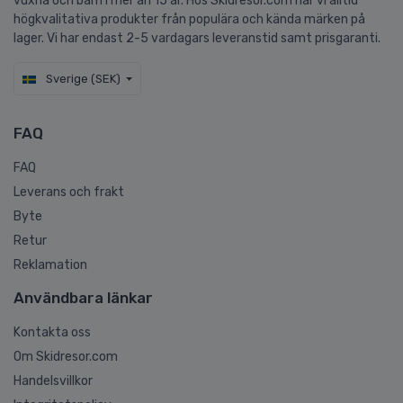
vuxna och barn i mer än 15 år. Hos Skidresor.com har vi alltid
högkvalitativa produkter från populära och kända märken på
lager. Vi har endast 2-5 vardagars leveranstid samt prisgaranti.
Sverige (SEK)
FAQ
FAQ
Leverans och frakt
Byte
Retur
Reklamation
Användbara länkar
Kontakta oss
Om Skidresor.com
Handelsvillkor