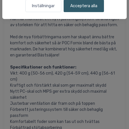
ifrån varandra vid smäll. Hjälmen absorberar därför smällar
Inställningar
Acceptera alla
bättre då lagren rör sig oberoende av varandra.
Man har monterat ett nytt justeringssystem till ändringen
av storleken för att hitta en säker och behaglig passform.
Med de nya förbättringarna som har skapat ännu bättre
komfort och säkerhet så är POC Fornix bland de bästa på
marknaden. De har kombinerat hög säkerhet med låg vikt,
en garanterad Bästsäljare!
Specifikationer och funktioner:
Vikt: 400 g (50-56 cm), 420 g (54-59 cm), 440 g (56-61
cm)
Kraftigt och förstärkt skal som ger maximalt skydd
Nytt PC-skal och MIPS ger extra skydd och maximal
säkerhet
Justerbar ventilation där fram och på toppen
Förberett justeringssystem till säker och behaglig
passform
Komfortabelt foder som kan tas ut och tvättas
Förbättrad stötabsorbering