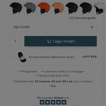
Storleksguide
Lägg i korgen
+499 SEK
Accezzi Cortina, Hjälmcase, Svart
Prisgaranti
Leverans inom 2-5 vardagar
Gratis frakt över 999:-
Beställ innan
13
timmar
43
min
37
sek
och vi skickar i
dag.
Våra kunder
älskar
oss