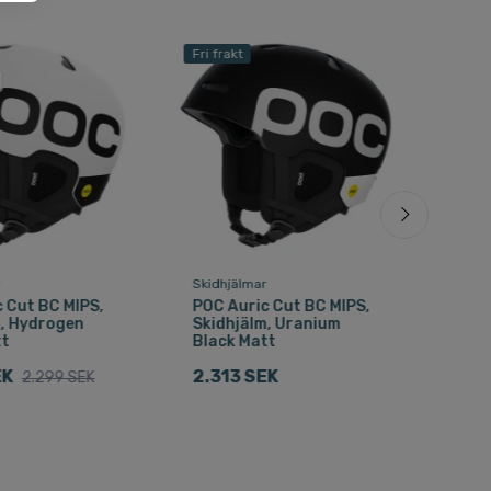
Fri frakt
Fri f
r
Skidhjälmar
Skid
 Cut BC MIPS,
POC Auric Cut BC MIPS,
POC
m, Hydrogen
Skidhjälm, Uranium
Skid
tt
Black Matt
Edit
Ska
EK
2.313 SEK
2.299 SEK
2.1