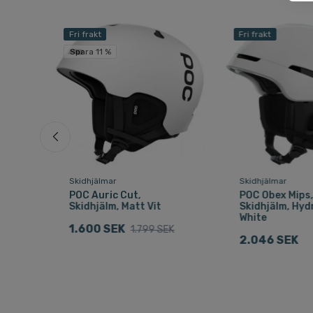
Fri frakt
Fri frakt
Spara 11 %
Skidhjälmar
Skidhjälmar
POC Auric Cut,
POC Obex Mips
rey
Skidhjälm, Matt Vit
Skidhjälm, Hy
White
1.600 SEK
1.799 SEK
2.046 SEK
EK