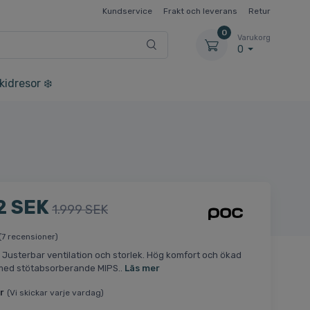
Kundservice
Frakt och leverans
Retur
0
Varukorg
0
kidresor ❄️
2 SEK
1.999 SEK
(7 recensioner)
. Justerbar ventilation och storlek. Hög komfort och ökad
med stötabsorberande MIPS..
Läs mer
r
(Vi skickar varje vardag)