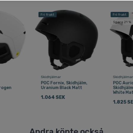
Fri frakt
Fri frakt
Spara 21 %
Skidhjälmar
Skidhjälma
,
POC Fornix, Skidhjälm,
POC Auric
drogen
Uranium Black Matt
Skidhjäl
White Ma
1.064 SEK
1.825 S
Andra köpte också