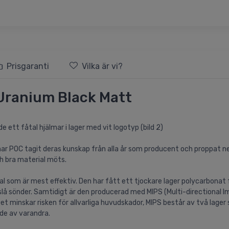
Prisgaranti
Vilka är vi?
 Uranium Black Matt
ett fåtal hjälmar i lager med vit logotyp (bild 2)
har POC tagit deras kunskap från alla år som producent och proppat ne
h bra material möts.
l som är mest effektiv. Den har fått ett tjockare lager polycarbonat f
 slå sönder. Samtidigt är den producerad med MIPS (Multi-directiona
 minskar risken för allvarliga huvudskador, MIPS består av två lager s
nde av varandra.