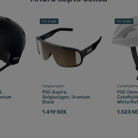
Fri frakt
Fri frakt
Solglasögon
Cykelhjälm
S,
POC Aspire,
POC Omne 
anium
Solglasögon, Uranium
Cykelhjä
Black
White Ma
1.419 SEK
1.523 S