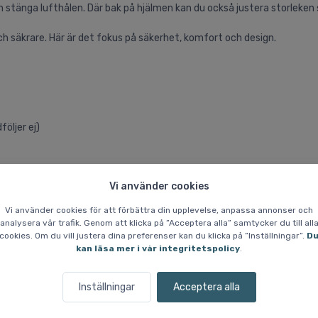
h stänga lufthålen. Där bak på hjälmen kan du också justera storleken
 säkrare. Här är det fokus på säkerhet, komfort och design.
ljer ej)
Vi använder cookies
Vi använder cookies för att förbättra din upplevelse, anpassa annonser och
analysera vår trafik. Genom att klicka på ”Acceptera alla” samtycker du till all
cookies. Om du vill justera dina preferenser kan du klicka på ”Inställningar”.
D
kan läsa mer i vår integritetspolicy
.
Inställningar
Acceptera alla
Liknande varor