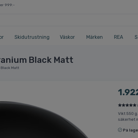
ver 999:-
or
Skidutrustning
Väskor
Märken
REA
S
ranium Black Matt
 Black Matt
1.92
Vikt 550 g
säkerhet 
På lage