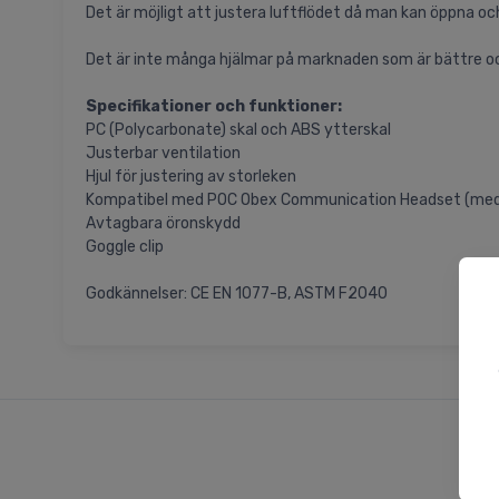
Det är möjligt att justera luftflödet då man kan öppna oc
Det är inte många hjälmar på marknaden som är bättre och
Specifikationer och funktioner:
PC (Polycarbonate) skal och ABS ytterskal
Justerbar ventilation
Hjul för justering av storleken
Kompatibel med POC Obex Communication Headset (medfö
Avtagbara öronskydd
Goggle clip
Godkännelser: CE EN 1077-B, ASTM F2040