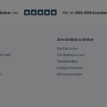
älskar
oss
Mer än
500.000 kunde
Användbara länkar
Kontakta oss
h frakt
Om Skidresor.com
Handelsvillkor
Integritetspolicy
n
Hitta retursedel