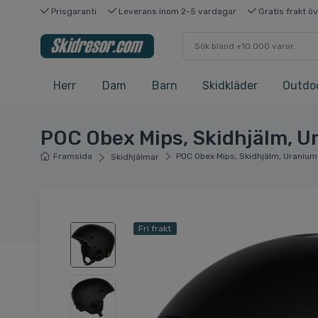
Prisgaranti
Leverans inom 2-5 vardagar
Gratis frakt ö
Herr
Dam
Barn
Skidkläder
Outdo
POC Obex Mips, Skidhjälm, U
Framsida
POC Obex Mips, Skidhjälm, Uranium
Skidhjälmar
Fri frakt