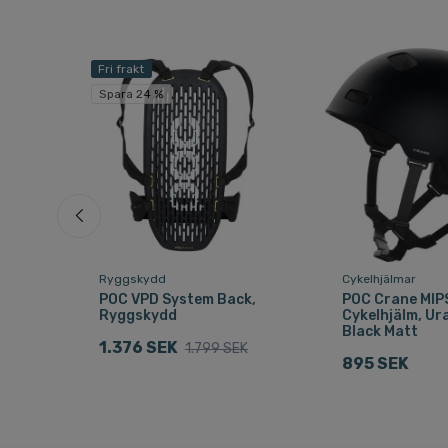
Fri frakt
Spara 24 %
Ryggskydd
Cykelhjälmar
POC VPD System Back,
POC Crane MIP
Ryggskydd
Cykelhjälm, Ur
Black Matt
1.376 SEK
nge
1.799 SEK
895 SEK