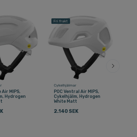
Fri frakt
ar
Cykelhjälmar
Cyke
Air MIPS,
POC Ventral Air MIPS,
POC
lm, Hydrogen
Cykelhjälm, Hydrogen
Cyke
tt
White Matt
Indi
Mat
EK
2.140 SEK
Mat
825