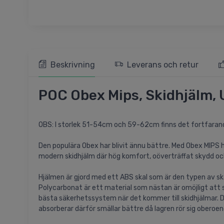
Beskrivning
Leverans och retur
POC Obex Mips, Skidhjälm,
OBS: I storlek 51-54cm och 59-62cm finns det fortfarande 
Den populära Obex har blivit ännu bättre. Med Obex MIPS 
modern skidhjälm där hög komfort, oöverträffat skydd oc
Hjälmen är gjord med ett ABS skal som är den typen av ska
Polycarbonat är ett material som nästan är omöjligt att
bästa säkerhetssystem när det kommer till skidhjälmar. Det
absorberar därför smällar bättre då lagren rör sig oberoe