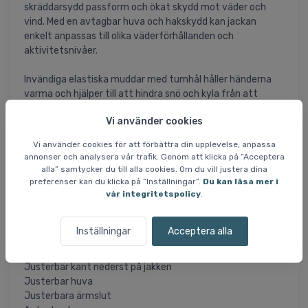
skräddarsydd passform och ökat skydd mot väder och
vind. Med en avtagbar huva och hakskydd kan jackan
enkelt anpassas till olika väderförhållanden och
aktivitetsnivåer.
Invändiga elastiska muddar med tumhål håller händerna
varma och hjälper till att hindra snö och kyla från att
tränga in. Jackan har också fickor med blixtlås för
Vi använder cookies
förvaring av småsaker samt reflexdetaljer som ökar
synligheten i dåliga ljusförhållanden.
Vi använder cookies för att förbättra din upplevelse, anpassa
annonser och analysera vår trafik. Genom att klicka på ”Acceptera
Den PFC-fria vattenavvisande finishen och de tejpade
alla” samtycker du till alla cookies. Om du vill justera dina
sömmarna gör att jackan förblir vatten- och vindtät och
preferenser kan du klicka på ”Inställningar”.
Du kan läsa mer i
vår integritetspolicy
.
ger ett tillförlitligt skydd i alla väderförhållanden.
Specifikationer och egenskaper:
Inställningar
Acceptera alla
Vattentäthet: 10.000 mm
Andningsförmåga: 5.000 g/m²/24h
Justerbar kant nederst på jakken
Justerbar huva
Justerbara ärmslut