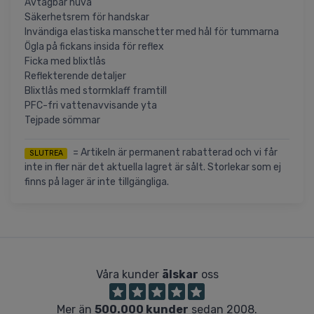
Avtagbar huva
Säkerhetsrem för handskar
Invändiga elastiska manschetter med hål för tummarna
Ögla på fickans insida för reflex
Ficka med blixtlås
Reflekterende detaljer
Blixtlås med stormklaff framtill
PFC-fri vattenavvisande yta
Tejpade sömmar
= Artikeln är permanent rabatterad och vi får
SLUTREA
inte in fler när det aktuella lagret är sålt. Storlekar som ej
finns på lager är inte tillgängliga.
Våra kunder
älskar
oss
Mer än
500.000 kunder
sedan 2008.