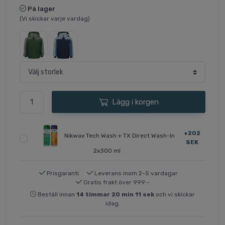
På lager
(Vi skickar varje vardag)
Lägg i korgen
+202
Nikwax Tech Wash + TX Direct Wash-In
SEK
2x300 ml
Prisgaranti
Leverans inom 2-5 vardagar
Gratis frakt över 999:-
Beställ innan
14
timmar
20
min
10
sek
och vi skickar
idag.