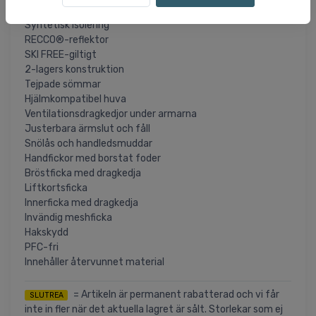
HELLY TECH® PERFORMANCE
Syntetisk isolering
RECCO®-reflektor
SKI FREE-giltigt
2-lagers konstruktion
Tejpade sömmar
Hjälmkompatibel huva
Ventilationsdragkedjor under armarna
Justerbara ärmslut och fåll
Snölås och handledsmuddar
Handfickor med borstat foder
Bröstficka med dragkedja
Liftkortsficka
Innerficka med dragkedja
Invändig meshficka
Hakskydd
PFC-fri
Innehåller återvunnet material
= Artikeln är permanent rabatterad och vi får
SLUTREA
inte in fler när det aktuella lagret är sålt. Storlekar som ej