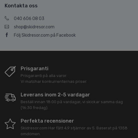
Kontakta oss
040 606 08 03
shop@skidresor.com
Följ Skidresor.com på Facebook
Prisgaranti
Prisgaranti på alla varor.
Vi matchar konkurrenternas priser.
Leverans inom 2-5 vardagar
Beställ innan 18:00 på vardagar, vi skickar samma dag
(16:30 fredag).
Perfekta recensioner
Skidresor.com
Har fått
4,9
stjärnor av
5
. Baserat på
1358
omdömen.