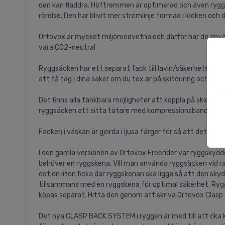
den kan fladdra. Höftremmen är optimerad och även ryggpa
rörelse. Den har blivit mer strömlinje formad i looken och 
Ortovox är mycket miljömedvetna och därför har de anvä
vara CO2-neutral
Ryggsäcken har ett separat fack till lavin/säkerhetsutru
att få tag i dina saker om du tex är på skitouring och har
Det finns alla tänkbara möjligheter att koppla på skidor, 
ryggsäcken att sitta tätare med kompressionsband vilket ä
Facken i väskan är gjorda i ljusa färger för så att det är l
I den gamla versionen av Ortovox Freerider var ryggskyddet
behöver en ryggskena. Vill man använda ryggsäcken vid ra
det en liten ficka där ryggskenan ska ligga så att den sk
tillsammans med en ryggskena för optimal säkerhet. Ryggsk
köpas separat. Hitta den genom att skriva Ortovox Clasp 
Det nya CLASP BACK SYSTEM i ryggen är med till att öka 