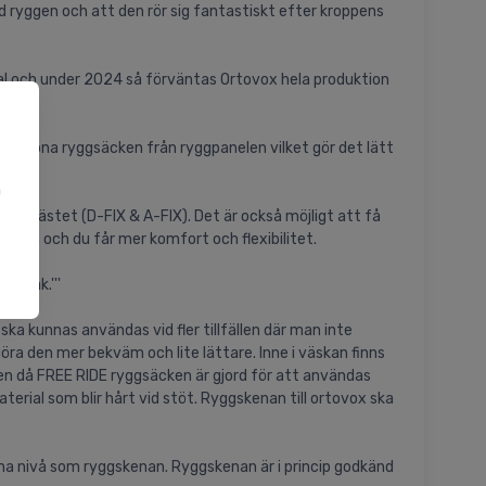
 ryggen och att den rör sig fantastiskt efter kroppens
al och under 2024 så förväntas Ortovox hela produktion
tt öppna ryggsäcken från ryggpanelen vilket gör det lätt
a
u
kalt fästet (D-FIX & A-FIX). Det är också möjligt att få
oppen och du får mer komfort och flexibilitet.
melbak.'''
ka kunnas användas vid fler tillfällen där man inte
a den mer bekväm och lite lättare. Inne i väskan finns
cken då FREE RIDE ryggsäcken är gjord för att användas
rial som blir hårt vid stöt. Ryggskenan till ortovox ska
ma nivå som ryggskenan. Ryggskenan är i princip godkänd