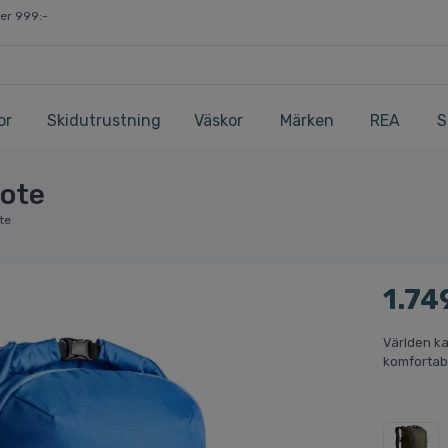
ver 999:-
or
Skidutrustning
Väskor
Märken
REA
S
Note
te
1.74
Världen ka
komfortabe