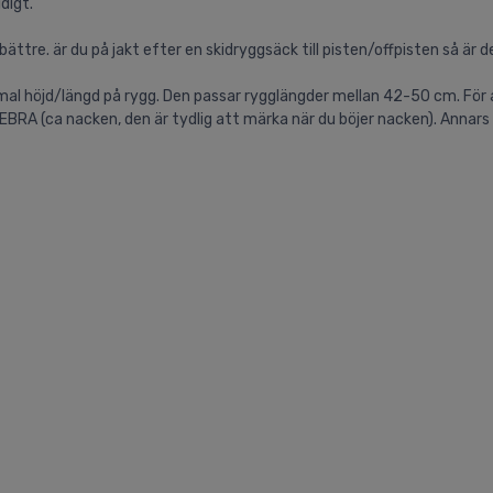
digt.
ttre. är du på jakt efter en skidryggsäck till pisten/offpisten så är d
normal höjd/längd på rygg. Den passar rygglängder mellan 42-50 cm. Fö
EBRA (ca nacken, den är tydlig att märka när du böjer nacken). Annars