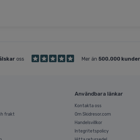
älskar
oss
Mer än
500.000 kunde
Användbara länkar
Kontakta oss
h frakt
Om Skidresor.com
Handelsvillkor
Integritetspolicy
n
Hitta retursedel