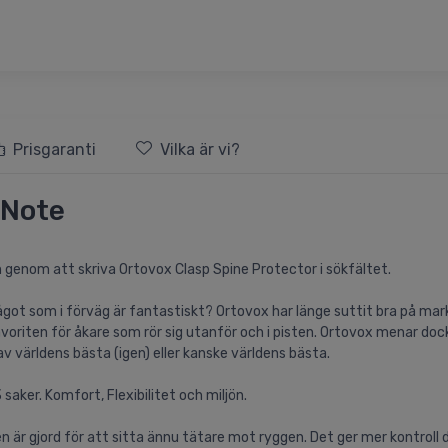
Prisgaranti
Vilka är vi?
 Note
n genom att skriva Ortovox Clasp Spine Protector i sökfältet.
något som i förväg är fantastiskt? Ortovox har länge suttit bra på ma
favoriten för åkare som rör sig utanför och i pisten. Ortovox menar do
av världens bästa (igen) eller kanske världens bästa.
aker. Komfort, Flexibilitet och miljön.
n är gjord för att sitta ännu tätare mot ryggen. Det ger mer kontroll 