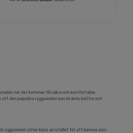
Mer än
500.000 kunder
sedan 2008.
rknaden när det kommer till säkra och komfortabla
ck att den populära ryggsäcken kan bli ännu bättre och
då ryggsäcken sitter kloss an istället för att kännas som