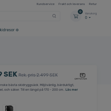
Kundservice
Frakt och leverans
Retur
0
Varukorg
0
kidresor ❄️
9 SEK
Rek. pris 2.499 SEK
nske bästa skidryggsäck. Miljövänlig, bärduktigt,
l, och säker. Till en längd på 170 - 200 cm..
Läs mer