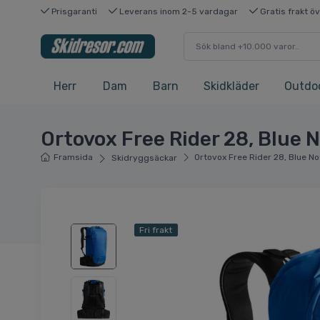
Prisgaranti
Leverans inom 2-5 vardagar
Gratis frakt ö
Herr
Dam
Barn
Skidkläder
Outdo
Ortovox Free Rider 28, Blue 
Framsida
Ortovox Free Rider 28, Blue No
Skidryggsäckar
Fri frakt