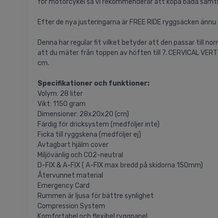
för motorcykel så vi rekommenderar att köpa båda samti
Efter de nya justeringarna är FREE RIDE ryggsäcken ännu bä
Denna har regular fit vilket betyder att den passar till 
att du mäter från toppen av höften till 7. CERVICAL VERT
cm.
Specifikationer och funktioner:
Volym: 28 liter
Vikt: 1150 gram
Dimensioner: 28x20x20 (cm)
Färdig för dricksystem (medföljer inte)
Ficka till ryggskena (medföljer ej)
Avtagbart hjälm cover
Miljövänlig och CO2-neutral
D-FIX & A-FIX ( A-FIX max bredd på skidorna 150mm)
Återvunnet material
Emergency Card
Rummen är ljusa för bättre synlighet
Compression System
Komfortabel och flexibel ryggpanel