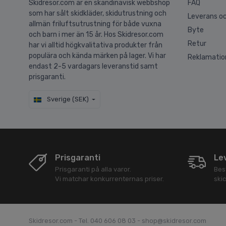
Skidresor.com är en skandinavisk webbshop
FAQ
som har sålt skidkläder, skidutrustning och
Leverans oc
allmän friluftsutrustning för både vuxna
Byte
och barn i mer än 15 år. Hos Skidresor.com
Retur
har vi alltid högkvalitativa produkter från
populära och kända märken på lager. Vi har
Reklamatio
endast 2-5 vardagars leveranstid samt
prisgaranti.
Sverige (SEK)
Prisgaranti
Le
Prisgaranti på alla varor.
Best
Vi matchar konkurrenternas priser.
ski
Skidresor.com - Tel. 040 606 08 03 - shop@skidresor.com