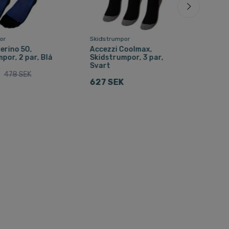
or
Skidstrumpor
Skid
erino 50,
Accezzi Coolmax,
Sal
por, 2 par, Blå
Skidstrumpor, 3 par,
Ski
Svart
Sva
478 SEK
627 SEK
226