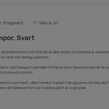
Prisgaranti
Vilka är vi?
por, Svart
 optimal komfort och stöd när du åker skidor. Strumporna är anatom
 för veck och obehag i pjäxorna.
fektiv fukttransport och håller fötterna torra. Dessutom består de a
itstyrka och stretch.
behövs som mest, vilket minskar trycket från pjäxorna och ökar den
acken där både komfort och funktionalitet är avgörande.