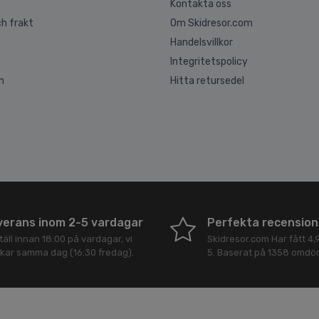
Kontakta oss
h frakt
Om Skidresor.com
Handelsvillkor
Integritetspolicy
n
Hitta retursedel
verans inom 2-5 vardagar
Perfekta recension
äll innan 18:00 på vardagar, vi
Skidresor.com
Har fått
4,
ckar samma dag (16:30 fredag).
5
. Baserat på
1358
omdö