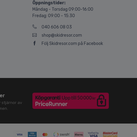
Öppningstider:
Måndag - Torsdag 09:00-16:00
Fredag: 09:00 - 15:30
040 606 08 03
shop@skidresor.com
Följ Skidresor.com på Facebook
er
9
stjärnor av
men.