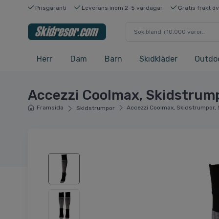
Prisgaranti
Leverans inom 2-5 vardagar
Gratis frakt ö
Herr
Dam
Barn
Skidkläder
Outdo
Accezzi Coolmax, Skidstrump
Framsida
Accezzi Coolmax, Skidstrumpor, 
Skidstrumpor