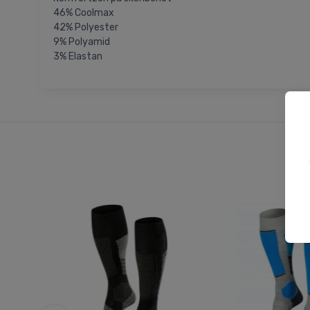
46% Coolmax
42% Polyester
9% Polyamid
3% Elastan