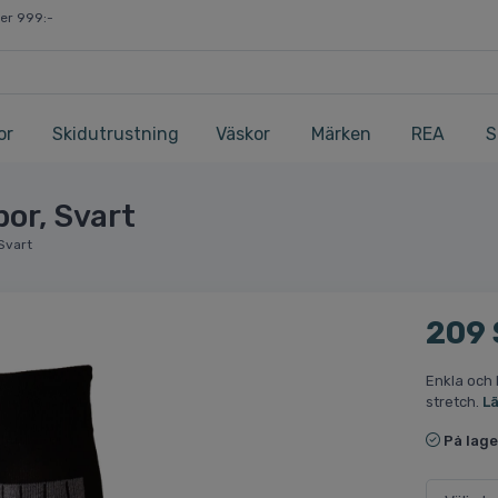
ver 999:-
or
Skidutrustning
Väskor
Märken
REA
S
or, Svart
Svart
209
Enkla och
stretch.
L
På lage