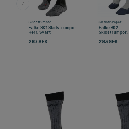
Skidstrumpor
Skidstrumpor
,
Falke SK1 Skidstrumpor,
Falke SK2,
lå
Herr, Svart
Skidstrumpor, 
287 SEK
283 SEK