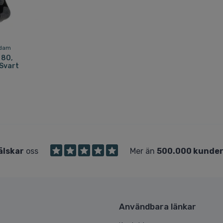
 dam
 80,
 Svart
älskar
oss
Mer än
500.000 kunde
Användbara länkar