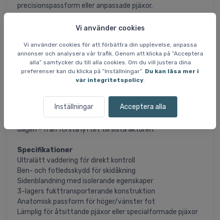
precisionspassform eller anpassade pjäxor.
Strategiskt placerade skydd vid skenben och fotled
Vi använder cookies
hjälper till att absorbera tryck och stötar utan att
Vi använder cookies för att förbättra din upplevelse, anpassa
kompromissa med rörelsefriheten. Materialet består av en
annonser och analysera vår trafik. Genom att klicka på ”Acceptera
exklusiv silkesblandning som isolerar effektivt och har en
alla” samtycker du till alla cookies. Om du vill justera dina
naturlig, ultralätt känsla mot huden.
preferenser kan du klicka på ”Inställningar”.
Du kan läsa mer i
vår integritetspolicy
.
Träkonstruktionen transporterar bort fukt från foten och
håller huden torr, även under hög aktivitet. Den
Inställningar
Acceptera alla
anatomiska passformen är anpassad för höger och
vänster fot för att säkerställa optimal komfort hela
dagen - från första lyftet till sista åkturen.
Specifikationer
Ultralätt vaddering för direkt kontroll
Ben- och fotledsskydd för skidåkning
Sidenblandning med isolerande egenskaper
3-lagers fukttransporterande konstruktion
Anatomisk passform för höger/vänster fot
Lämplig för åtsittande pjäxor eller specialformade pjäxor