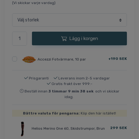
(Vi skickar varje vardag)
Lägg i korgen
+190 SEK
Accezzi Fotvärmare, 10 par
Prisgaranti
Leverans inom 2-5 vardagar
Gratis frakt över 999:-
Beställ innan
3
timmar
9
min
37
sek
och vi skickar
idag.
Bättre valuta för pengarna:
Köp den här istället!
299 SEK
Helios Merino One 60, Skidstrumpor, Brun