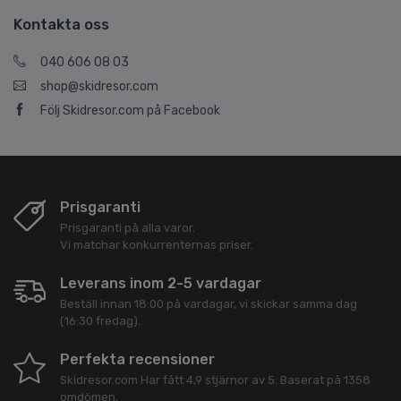
Kontakta oss
040 606 08 03
shop@skidresor.com
Följ Skidresor.com på Facebook
Prisgaranti
Prisgaranti på alla varor.
Vi matchar konkurrenternas priser.
Leverans inom 2-5 vardagar
Beställ innan 18:00 på vardagar, vi skickar samma dag
(16:30 fredag).
Perfekta recensioner
Skidresor.com
Har fått
4,9
stjärnor av
5
. Baserat på
1358
omdömen.