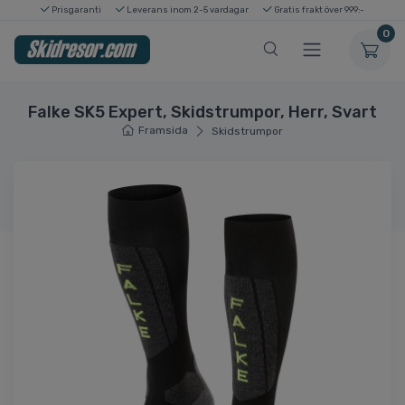
Prisgaranti
Leverans inom 2-5 vardagar
Gratis frakt över 999:-
0
Falke SK5 Expert, Skidstrumpor, Herr, Svart
Framsida
Skidstrumpor