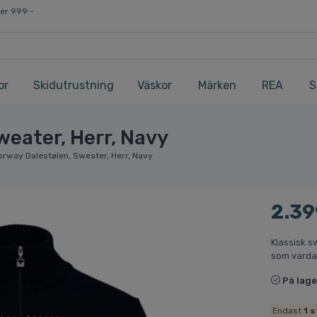
ver 999:-
or
Skidutrustning
Väskor
Märken
REA
S
weater, Herr, Navy
orway Dalestølen, Sweater, Herr, Navy
2.39
Klassisk s
som varda
På lage
Endast
1
s