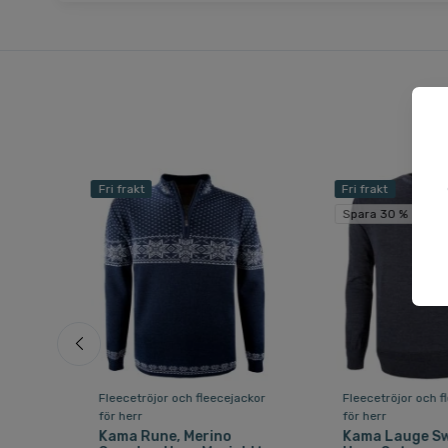
Fri frakt
Fri frakt
Spara 30 %
ckor
Fleecetröjor och fleecejackor
Fleecetröjor och f
för herr
för herr
,
Kama Rune, Merino
Kama Lauge Sw