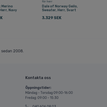
för herr
för h
k Merino
Dale of Norway Geilo,
Hell
Herr, Navy
Sweater, Herr, Svart
Meri
Sva
EK
3.329 SEK
1.5
r
sedan 2008.
Kontakta oss
Öppningstider:
Måndag - Torsdag 09:00-16:00
Fredag: 09:00 - 15:30
040 606 08 03