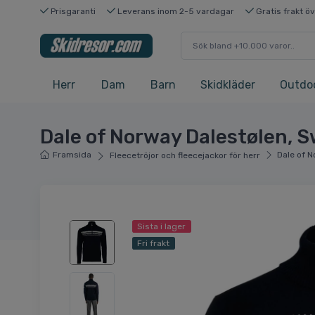
Prisgaranti
Leverans inom 2-5 vardagar
Gratis frakt ö
Herr
Dam
Barn
Skidkläder
Outdo
Dale of Norway Dalestølen, S
Framsida
Dale of N
Fleecetröjor och fleecejackor för herr
Sista i lager
Fri frakt