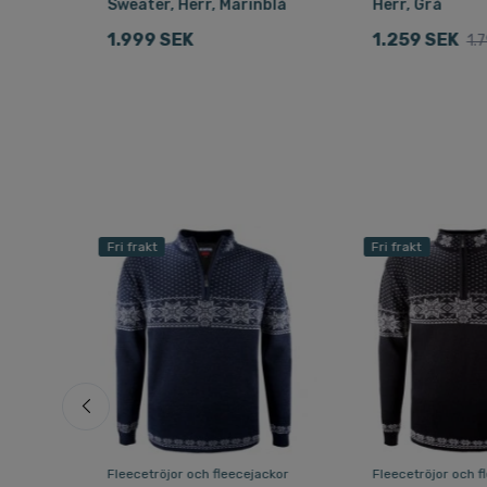
Sweater, Herr, Marinblå
Herr, Grå
1.999 SEK
1.259 SEK
1.
Fri frakt
Fri frakt
ckor
Fleecetröjor och fleecejackor
Fleecetröjor och f