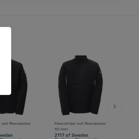
a
u
r och fleecejackor
Fleecetröjor och fleecejackor
Fleec
för herr
för h
Sweden
2117 of Sweden
Aeo