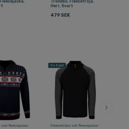
 Fleecejacka,
Trollebo, Fleecetröja,
Swea
rt
Herr, Svart
399
479 SEK
Fri frakt
Fri f
r och fleecejackor
Fleecetröjor och fleecejackor
Fleec