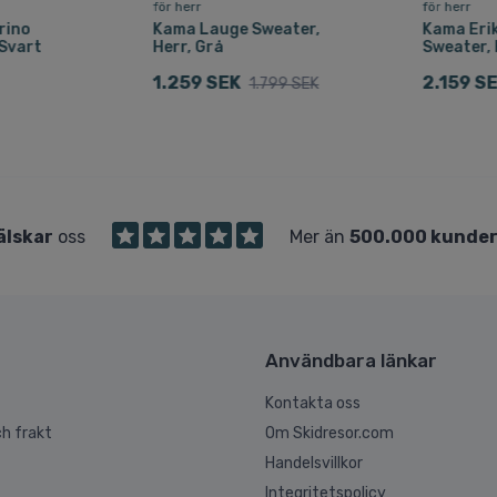
för herr
för herr
rino
Kama Lauge Sweater,
Kama Eri
 Svart
Herr, Grå
Sweater, 
1.259 SEK
2.159 S
1.799 SEK
älskar
oss
Mer än
500.000 kunde
Användbara länkar
Kontakta oss
h frakt
Om Skidresor.com
Handelsvillkor
Integritetspolicy