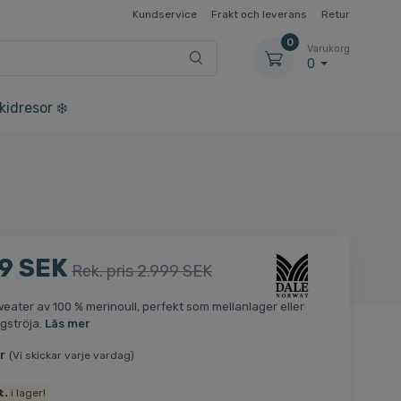
Kundservice
Frakt och leverans
Retur
0
Varukorg
0
kidresor ❄️
9 SEK
Rek. pris 2.999 SEK
weater av 100 % merinoull, perfekt som mellanlager eller
gströja.
Läs mer
r
(Vi skickar varje vardag)
t.
i lager!