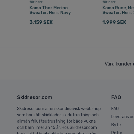
för herr
för herr
Kama Thor Merino
Kama Rune, Me
blå
Sweater, Herr, Navy
Sweater, Herr,
3.159 SEK
1.999 SEK
Våra kunder
Skidresor.com
FAQ
Skidresor.com är en skandinavisk webbshop
FAQ
som har sålt skidkläder, skidutrustning och
Leverans oc
allmän friluftsutrustning för både vuxna
Byte
och barn i mer än 15 år. Hos Skidresor.com
Retur
har vi alltid högkvalitativa produkter från