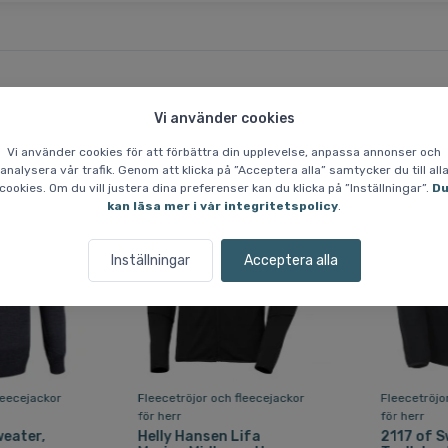
Liknande varor
Vi använder cookies
Vi använder cookies för att förbättra din upplevelse, anpassa annonser och
analysera vår trafik. Genom att klicka på ”Acceptera alla” samtycker du till all
cookies. Om du vill justera dina preferenser kan du klicka på ”Inställningar”.
D
Fri frakt
kan läsa mer i vår integritetspolicy
.
Inställningar
Acceptera alla
leecejackor
Fleecetröjor och fleecejackor
Fleecetröjo
för herr
för herr
eater,
Helly Hansen Lifa
2117 of 