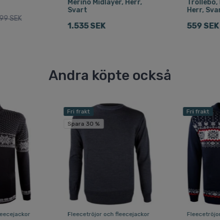
Merino Midlayer, Herr,
Trollebo,
Svart
Herr, Sva
799 SEK
1.535 SEK
559 SEK
Andra köpte också
Fri frakt
Fri frakt
Spara 30 %
leecejackor
Fleecetröjor och fleecejackor
Fleecetröjo