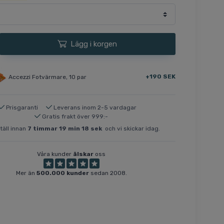
Lägg i korgen
+190 SEK
Accezzi Fotvärmare, 10 par
Prisgaranti
Leverans inom 2-5 vardagar
Gratis frakt över 999:-
täll innan
7
timmar
19
min
17
sek
och vi skickar idag.
Våra kunder
älskar
oss
Mer än
500.000 kunder
sedan 2008.