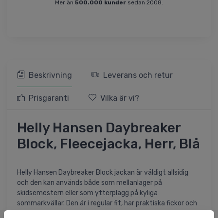
Mer än
500.000 kunder
sedan 2008.
Beskrivning
Leverans och retur
Prisgaranti
Vilka är vi?
Helly Hansen Daybreaker
Block, Fleecejacka, Herr, Blå
Helly Hansen Daybreaker Block jackan är väldigt allsidig
och den kan används både som mellanlager på
skidsemestern eller som ytterplagg på kyliga
sommarkvällar. Den är i regular fit, har praktiska fickor och
lång YKK dragkedja. Tröjan har flatlocksömmar som inte