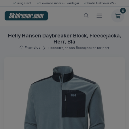
Prisgaranti
Leverans inom 2-5 vardagar
Gratis frakt över 999:-
0
Helly Hansen Daybreaker Block, Fleecejacka,
Herr, Blå
Framsida
Fleecetröjor och fleecejackor för herr