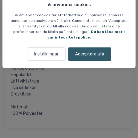
skaver mot huden.
Vi använder cookies
Vi använder cookies för att förbättra din upplevelse, anpassa
Tröjan är tillverkad i Polartec® fleece, som är känt för
annonser och analysera vår trafik. Genom att klicka på ”Acceptera
deras varma lättviktsprodukter, som har bra
alla” samtycker du till alla cookies. Om du vill justera dina
andningsförmåga och är snabbttorkande. Tröjan är
preferenser kan du klicka på ”Inställningar”.
Du kan läsa mer i
tillverkade av återvunna plastflaskor för att skona miljön.
vår integritetspolicy
.
Specifikationer och funktioner:
Inställningar
Acceptera alla
Återvunnen Polartec®-fleece
YKK dragkedja
Flatlock-sömmar
Regular fit
Lättviktströja
Två sidfickor
Bröstficka
Material:
100 % Polyester