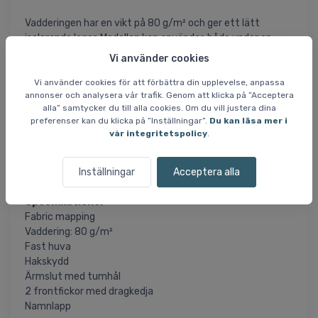
Vadderingen har en vikt på 80 g/m² och ger ett lätt
isolerande lager. Modellen kan användas både under en
jacka eller ensam i svalare väder. Den fasta huvan ger
Vi använder cookies
extra skydd och dragkedjan är avslutad med ett hakskydd.
Vi använder cookies för att förbättra din upplevelse, anpassa
annonser och analysera vår trafik. Genom att klicka på ”Acceptera
Ärmsluten har tumhål som hjälper till att hålla ärmarna på
alla” samtycker du till alla cookies. Om du vill justera dina
plats och ger en mer stabil passform vid lager-på-lager
preferenser kan du klicka på ”Inställningar”.
Du kan läsa mer i
användning.
vår integritetspolicy
.
Modellen har dessutom två frontfickor med dragkedja
Inställningar
Acceptera alla
samt namnlapp på insidan.
Specifikationer
Fabric mapping
Vaddering: 80 g/m²
Fast huva
Hakskydd
Ärmslut med tumhål
2 frontfickor med dragkedja
Namnlapp