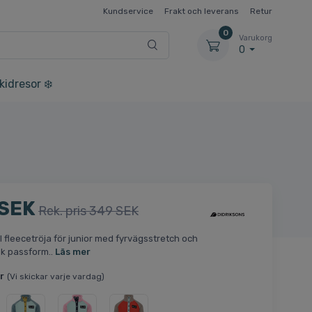
Kundservice
Frakt och leverans
Retur
0
Varukorg
0
kidresor ❄️
 SEK
Rek. pris 349 SEK
l fleecetröja för junior med fyrvägsstretch och
k passform..
Läs mer
r
(Vi skickar varje vardag)