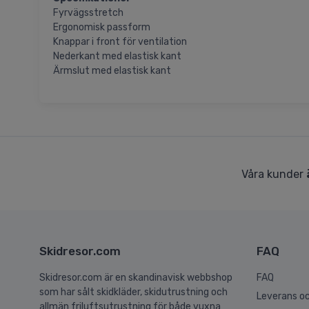
Fyrvägsstretch
Ergonomisk passform
Knappar i front för ventilation
Nederkant med elastisk kant
Ärmslut med elastisk kant
Våra kunder
Skidresor.com
FAQ
Skidresor.com är en skandinavisk webbshop
FAQ
som har sålt skidkläder, skidutrustning och
Leverans oc
allmän friluftsutrustning för både vuxna