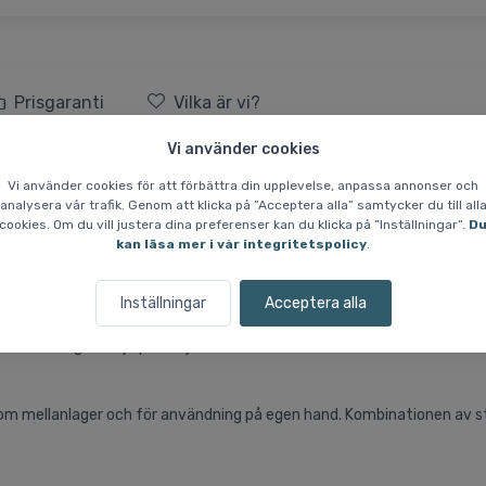
Prisgaranti
Vilka är vi?
Vi använder cookies
ja, Junior, Blå
Vi använder cookies för att förbättra din upplevelse, anpassa annonser och
analysera vår trafik. Genom att klicka på ”Acceptera alla” samtycker du till all
cookies. Om du vill justera dina preferenser kan du klicka på ”Inställningar”.
D
ör vardagsbruk och aktiviteter där rörelsefrihet och en smidig passfor
kan läsa mer i vår integritetspolicy
.
aturliga rörelser. På framsidan finns en knäppning som kan öppnas vid 
Inställningar
Acceptera alla
avslutning och hjälper tröjan att sitta bättre. Även ärmsluten är förs
m mellanlager och för användning på egen hand. Kombinationen av stre