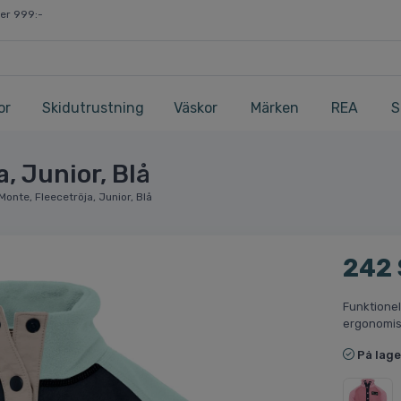
ver 999:-
or
Skidutrustning
Väskor
Märken
REA
S
, Junior, Blå
Monte, Fleecetröja, Junior, Blå
242
Funktionel
ergonomis
På lage