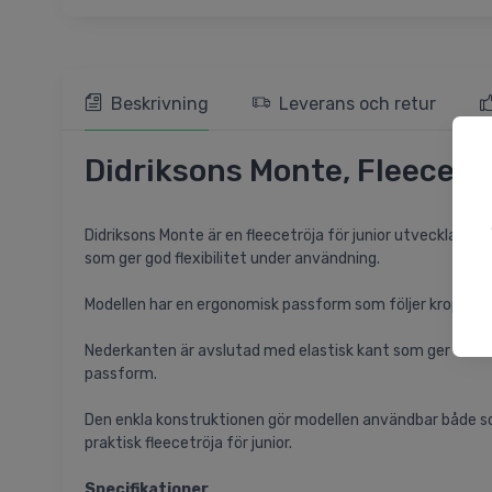
Beskrivning
Leverans och retur
Didriksons Monte, Fleecetrö
Didriksons Monte är en fleecetröja för junior utvecklad f
som ger god flexibilitet under användning.
Modellen har en ergonomisk passform som följer kroppens n
Nederkanten är avslutad med elastisk kant som ger en ren 
passform.
Den enkla konstruktionen gör modellen användbar både so
praktisk fleecetröja för junior.
Specifikationer