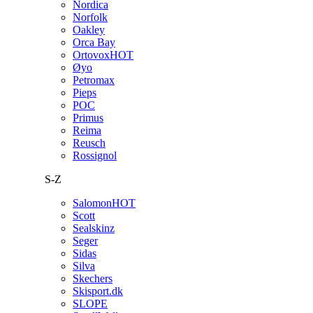
Nordica
Norfolk
Oakley
Orca Bay
Ortovox
HOT
Øyo
Petromax
Pieps
POC
Primus
Reima
Reusch
Rossignol
S-Z
Salomon
HOT
Scott
Sealskinz
Seger
Sidas
Silva
Skechers
Skisport.dk
SLOPE