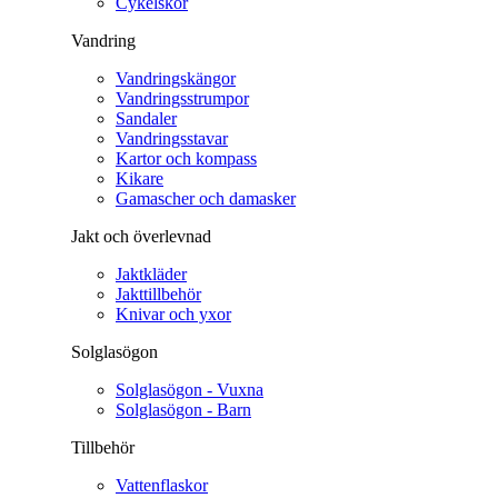
Cykelskor
Vandring
Vandringskängor
Vandringsstrumpor
Sandaler
Vandringsstavar
Kartor och kompass
Kikare
Gamascher och damasker
Jakt och överlevnad
Jaktkläder
Jakttillbehör
Knivar och yxor
Solglasögon
Solglasögon - Vuxna
Solglasögon - Barn
Tillbehör
Vattenflaskor