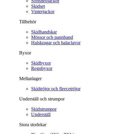
Softshelljackor
Skidset
Vinterjackor
Tillbehör
Skidhandskar
Mössor och pannband
Halskragar och balaclavor
Byxor
Skidbyxor
Regnbyxor
Mellanlager
Skidtröjor och fleecetröjor
Underställ och strumpor
Skidstrumpor
Underställ
Stora storlekar