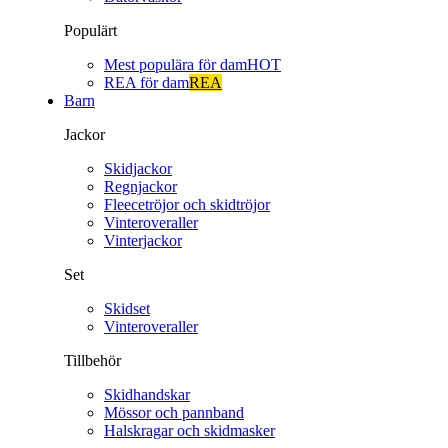
Populärt
Mest populära för dam
HOT
REA för dam
REA
Barn
Jackor
Skidjackor
Regnjackor
Fleecetröjor och skidtröjor
Vinteroveraller
Vinterjackor
Set
Skidset
Vinteroveraller
Tillbehör
Skidhandskar
Mössor och pannband
Halskragar och skidmasker