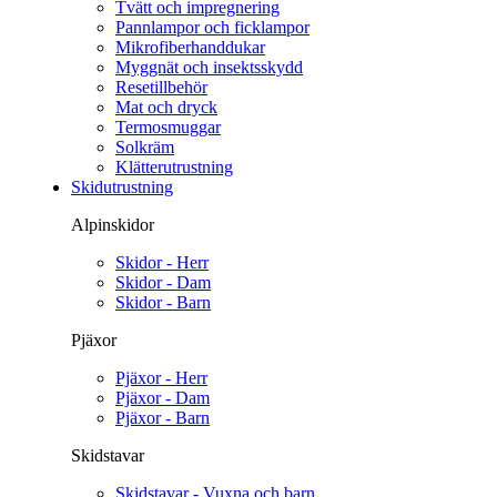
Tvätt och impregnering
Pannlampor och ficklampor
Mikrofiberhanddukar
Myggnät och insektsskydd
Resetillbehör
Mat och dryck
Termosmuggar
Solkräm
Klätterutrustning
Skidutrustning
Alpinskidor
Skidor - Herr
Skidor - Dam
Skidor - Barn
Pjäxor
Pjäxor - Herr
Pjäxor - Dam
Pjäxor - Barn
Skidstavar
Skidstavar - Vuxna och barn