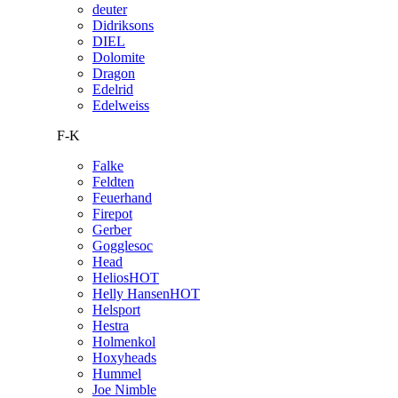
deuter
Didriksons
DIEL
Dolomite
Dragon
Edelrid
Edelweiss
F-K
Falke
Feldten
Feuerhand
Firepot
Gerber
Gogglesoc
Head
Helios
HOT
Helly Hansen
HOT
Helsport
Hestra
Holmenkol
Hoxyheads
Hummel
Joe Nimble