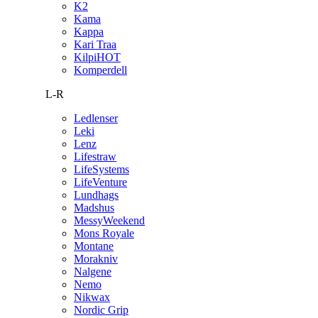
K2
Kama
Kappa
Kari Traa
Kilpi
HOT
Komperdell
L-R
Ledlenser
Leki
Lenz
Lifestraw
LifeSystems
LifeVenture
Lundhags
Madshus
MessyWeekend
Mons Royale
Montane
Morakniv
Nalgene
Nemo
Nikwax
Nordic Grip