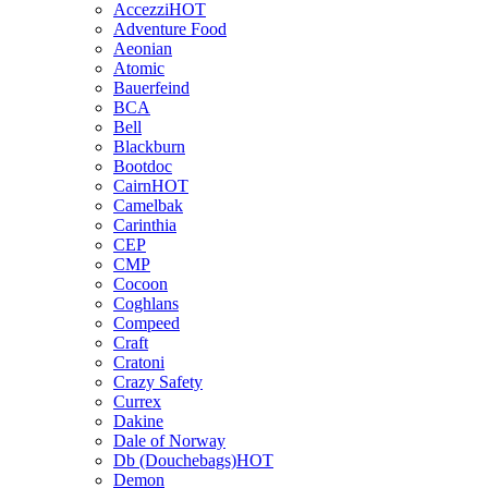
Accezzi
HOT
Adventure Food
Aeonian
Atomic
Bauerfeind
BCA
Bell
Blackburn
Bootdoc
Cairn
HOT
Camelbak
Carinthia
CEP
CMP
Cocoon
Coghlans
Compeed
Craft
Cratoni
Crazy Safety
Currex
Dakine
Dale of Norway
Db (Douchebags)
HOT
Demon