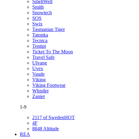
SmellWell
Smith
Snowtech
SOS
Swix
Tasmanian Tiger
Tatonka
Tecnica
Tentipi
Ticket To The Moon
Travel Safe
Ulvang
Uvex
Vaude
Viking
Viking Footwear
Whistler
Zanier
1-9
2117 of Sweden
HOT
4F
8848 Altitude
REA