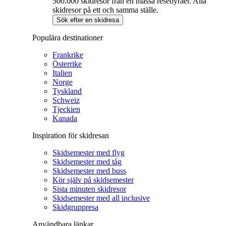
500.000 skidresor från en massa resebyråer. Alla
skidresor på ett och samma ställe.
Sök efter en skidresa
Populära destinationer
Frankrike
Österrike
Italien
Norge
Tyskland
Schweiz
Tjeckien
Kanada
Inspiration för skidresan
Skidsemester med flyg
Skidsemester med tåg
Skidsemester med buss
Kör själv på skidsemester
Sista minuten skidresor
Skidsemester med all inclusive
Skidgruppresa
Användbara länkar