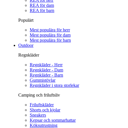
REA för herr
REA för dam
REA för barn
Populärt
Mest populära för herr
Mest populära för dam
Mest populära för barn
Outdoor
Regnkläder
Regnkläder - Herr
Regnkläder - Dam
Regnkläder - Barn
Gummistövlar
Regnkläder i stora storlekar
Camping och friluftsliv
Friluftskläder
Shorts och kjolar
Sneakers
Kepsar och sommarhattar
Köksutrustning