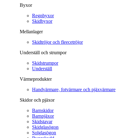
Byxor
Regnbyxor
Skidbyxor
Mellanlager
Skidtröjor och fleecetröjor
Underställ och strumpor
Skidstrumpor
Underställ
Värmeprodukter
Handvärmare, fotvärmare och pjäxvärmare
Skidor och pjäxor
Barnskidor
Barnpjäxor
Skidstavar
Skidglasögon
Solglasögon