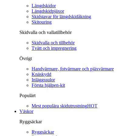
Längdskidor
Längdskidpjäxor
Skidstavar för längdskidåkning
Skitouring
Skidvalla och vallatillbehör
Skidvalla och tillbehör
Tvätt och impregnering
Övrigt
Handvärmare, fotvärmare och pjäxvärmare
Knäskydd
Inläggssulor
Första hjälpen-kit
Populärt
Mest populära skidutrustning
HOT
Väskor
Ryggsäckar
Ryggsäckar