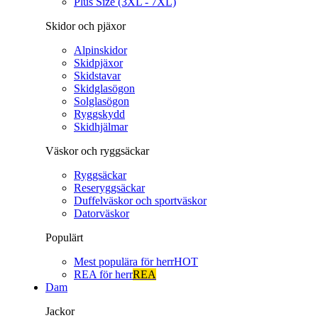
Plus Size (3XL - 7XL)
Skidor och pjäxor
Alpinskidor
Skidpjäxor
Skidstavar
Skidglasögon
Solglasögon
Ryggskydd
Skidhjälmar
Väskor och ryggsäckar
Ryggsäckar
Reseryggsäckar
Duffelväskor och sportväskor
Datorväskor
Populärt
Mest populära för herr
HOT
REA för herr
REA
Dam
Jackor