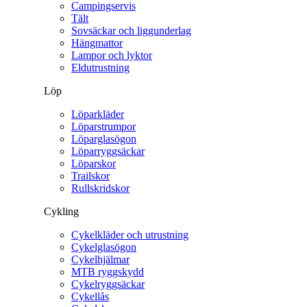
Campingservis
Tält
Sovsäckar och liggunderlag
Hängmattor
Lampor och lyktor
Eldutrustning
Löp
Löparkläder
Löparstrumpor
Löparglasögon
Löparryggsäckar
Löparskor
Trailskor
Rullskridskor
Cykling
Cykelkläder och utrustning
Cykelglasögon
Cykelhjälmar
MTB ryggskydd
Cykelryggsäckar
Cykellås