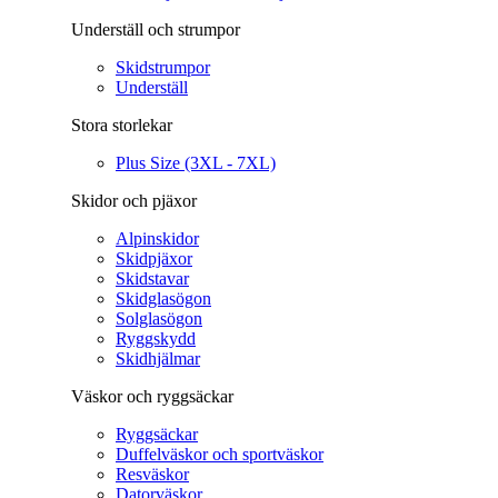
Underställ och strumpor
Skidstrumpor
Underställ
Stora storlekar
Plus Size (3XL - 7XL)
Skidor och pjäxor
Alpinskidor
Skidpjäxor
Skidstavar
Skidglasögon
Solglasögon
Ryggskydd
Skidhjälmar
Väskor och ryggsäckar
Ryggsäckar
Duffelväskor och sportväskor
Resväskor
Datorväskor