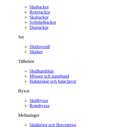
Skidjackor
Regnjackor
Skaljackor
Softshelljackor
Dunjackor
Set
Skidoverall
Skidset
Tillbehör
Skidhandskar
Mössor och pannband
Halskragar och balaclavor
Byxor
Skidbyxor
Regnbyxor
Mellanlager
Skidtröjor och fleecetröjor