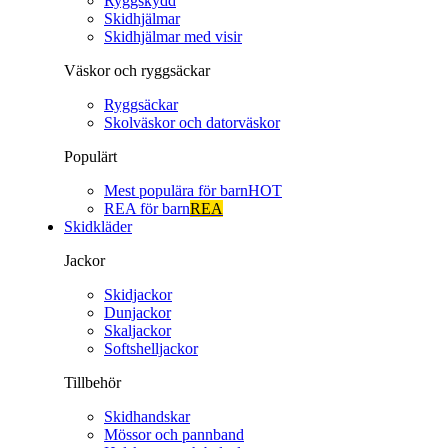
Ryggskydd
Skidhjälmar
Skidhjälmar med visir
Väskor och ryggsäckar
Ryggsäckar
Skolväskor och datorväskor
Populärt
Mest populära för barn
HOT
REA för barn
REA
Skidkläder
Jackor
Skidjackor
Dunjackor
Skaljackor
Softshelljackor
Tillbehör
Skidhandskar
Mössor och pannband