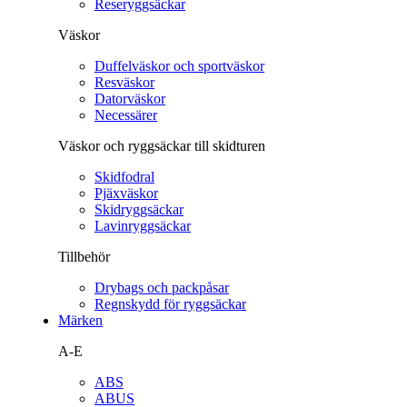
Reseryggsäckar
Väskor
Duffelväskor och sportväskor
Resväskor
Datorväskor
Necessärer
Väskor och ryggsäckar till skidturen
Skidfodral
Pjäxväskor
Skidryggsäckar
Lavinryggsäckar
Tillbehör
Drybags och packpåsar
Regnskydd för ryggsäckar
Märken
A-E
ABS
ABUS