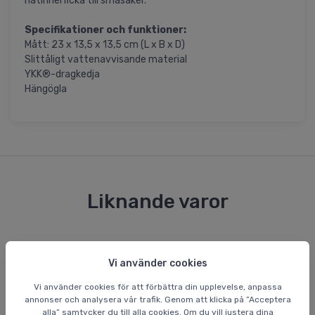
nätinnerficka till småsaker.
Specifikationer och funktioner:
Mått: 23 x 13,5 x 13,5 cm (L x B x D)
Slittåligt vattenavvisande material
YKK®-dragkedja
Hängögla
Liknande varor
Spara 44 %
Vi använder cookies
Vi använder cookies för att förbättra din upplevelse, anpassa
annonser och analysera vår trafik. Genom att klicka på ”Acceptera
alla” samtycker du till alla cookies. Om du vill justera dina