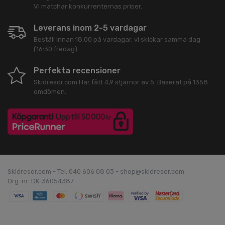
Vi matchar konkurrenternas priser.
Leverans inom 2-5 vardagar
Beställ innan 18:00 på vardagar, vi skickar samma dag
(16:30 fredag).
Perfekta recensioner
Skidresor.com
Har fått
4,9
stjärnor av
5
. Baserat på
1358
omdömen.
Skidresor.com - Tel. 040 606 08 03 - shop@skidresor.com
Org-nr: DK-36054387