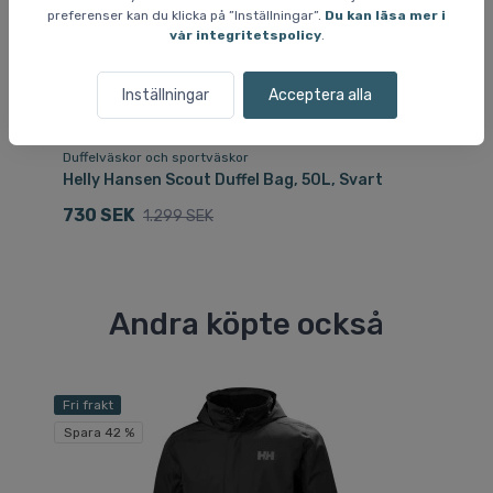
preferenser kan du klicka på ”Inställningar”.
Du kan läsa mer i
vår integritetspolicy
.
Inställningar
Acceptera alla
Duffelväskor och sportväskor
Re
Helly Hansen Scout Duffel Bag, 50L, Svart
He
730 SEK
8
1.299 SEK
Andra köpte också
Fri frakt
Fri
Spara 42 %
Sp