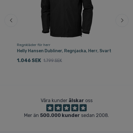
Regnkläder för herr
Re
Helly Hansen Dubliner, Regnjacka, Herr, Svart
He
1.046 SEK
1
1.799 SEK
Våra kunder
älskar
oss
Mer än
500.000 kunder
sedan 2008.