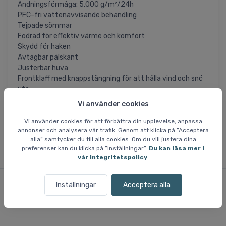
Andningsförmåga: 5.000 g/m²/24h
PFC-fri vattenavvisande behandling
Tejpade sömmar
Fodrad för effektiv värme och komfort
Skydd för haken
Avtagbar pälskant
Justerbar huva
Frontklaff med knappstängning för att hålla vind och snö
ute
Två sidofickor med knappstängning
Vi använder cookies
Invändig meshficka
Snölås vid handlederna
Vi använder cookies för att förbättra din upplevelse, anpassa
annonser och analysera vår trafik. Genom att klicka på ”Acceptera
alla” samtycker du till alla cookies. Om du vill justera dina
preferenser kan du klicka på ”Inställningar”.
Du kan läsa mer i
vår integritetspolicy
.
Inställningar
Acceptera alla
Liknande varor