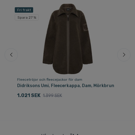
Fri frakt
Sp
Spara 27 %
Fleecetröjor och fleecejackor för dam
Sh
e
Didriksons Umi, Fleecerkappa, Dam, Mörkbrun
Di
1.021 SEK
6
1.399 SEK