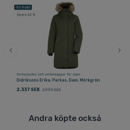
Fri frakt
Fri
Spara 22 %
Sp
Vinterjackor och vinterkappor för dam
Vi
Didriksons Erika, Parkas, Dam, Mörkgrön
Di
2.337 SEK
2
2.999 SEK
Andra köpte också