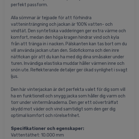
perfekt passform.
Alla sömmar är tejpade för att förhindra
vatteninträngning och jackan är 100% vatten- och
vindtät. Den syntetiska vadderingen ger extra värme och
komfort, medan den höga kragen hindrar vind och kyla
från att tränga in i nacken. Pälskanten kan tas bort om du
vill använda jackan utan den. Sidofickorna och den inre
nätfickan gör att du kan ha med dig dina småsaker under
turen. Invändiga elastiska muddar håller värmen inne och
snön ute. Reflekterande detaljer ger ökad synlighet i svagt
ljus.
Den här vinterjackan är det perfekta valet för dig som vill
ha en funktionell och snygg jacka som håller dig varm och
torr under vintermånaderna. Den ger ett oöverträffat
skydd mot väder och vind samtidigt som den ger dig
optimal komfort och rörelsefrihet.
Specifikationer och egenskaper:
Vattentäthet: 10.000 mm