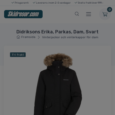
Prisgaranti
Leverans inom 2-5 vardagar
Gratis frakt över 999:-
0
Didriksons Erika, Parkas, Dam, Svart
Framsida
Vinterjackor och vinterkappor för dam
Fri frakt