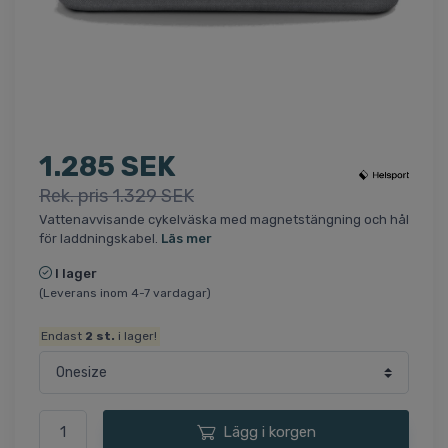
1.285 SEK
Rek. pris 1.329 SEK
Vattenavvisande cykelväska med magnetstängning och hål
för laddningskabel.
Läs mer
I lager
(Leverans inom 4-7 vardagar)
Endast
2
st.
i lager!
Lägg i korgen