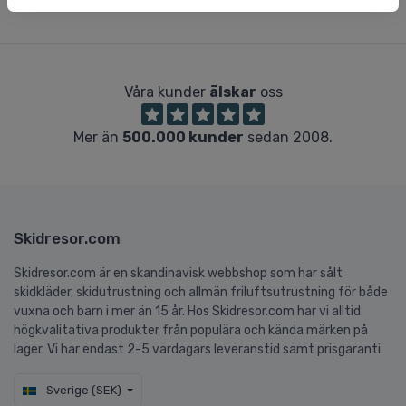
Våra kunder
älskar
oss
Mer än
500.000 kunder
sedan 2008.
Skidresor.com
Skidresor.com är en skandinavisk webbshop som har sålt
skidkläder, skidutrustning och allmän friluftsutrustning för både
vuxna och barn i mer än 15 år. Hos Skidresor.com har vi alltid
högkvalitativa produkter från populära och kända märken på
lager. Vi har endast 2-5 vardagars leveranstid samt prisgaranti.
Sverige (SEK)