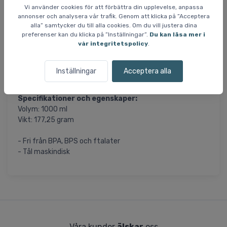
Vi använder cookies för att förbättra din upplevelse, anpassa
Den smarta och robusta designen gör den perfekt för
annonser och analysera vår trafik. Genom att klicka på ”Acceptera
utomhusaktiviteter. Du kan t.ex. ta med den på din
alla” samtycker du till alla cookies. Om du vill justera dina
vandring i skogen eller i ryggsäcken på skidturen.
preferenser kan du klicka på ”Inställningar”.
Du kan läsa mer i
vår integritetspolicy
.
Den smarta vattenflaskan är bra för både dig och miljön.
Nalgene säger att de skapade "den ursprungliga
Inställningar
Acceptera alla
återanvändbara vattenflaskan" för mer än 70 år sedan.
Specifikationer och egenskaper:
Volym: 1000 ml
Vikt: 177,25 gram
- Fri från BPA, BPS och ftalater
- Tål maskindisk
Våra kunder
älskar
oss