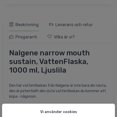
Beskrivning
Leverans och retur
Prisgaranti
Vilka är vi?
Nalgene narrow mouth
sustain, VattenFlaska,
1000 ml, Ljuslila
Den här vattenflaskan från Nalgene är inte bara din nästa,
den är potentiellt den sista vattenflaskan du kommer att
köpa - någonsin.
Flaskan är extremt tålig och 100% vattentät, så du kan
Vi använder cookies
packa ner den i ryggsäcken utan problem.