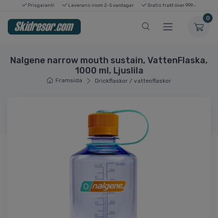
Prisgaranti
Leverans inom 2-5 vardagar
Gratis frakt över 999:-
0
Nalgene narrow mouth sustain, VattenFlaska,
1000 ml, Ljuslila
Framsida
Drickflaskor / vattenflaskor