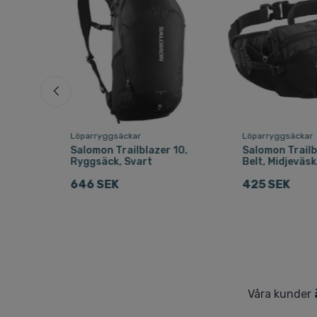
or
Löparryggsäckar
Löparryggsäckar
Salomon Trailblazer 10,
Salomon Trailb
Ryggsäck, Svart
Belt, Midjeväsk
646 SEK
425 SEK
Våra kunder