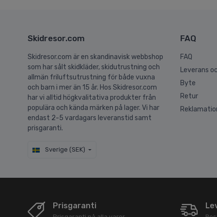
Skidresor.com
FAQ
Skidresor.com är en skandinavisk webbshop
FAQ
som har sålt skidkläder, skidutrustning och
Leverans oc
allmän friluftsutrustning för både vuxna
Byte
och barn i mer än 15 år. Hos Skidresor.com
Retur
har vi alltid högkvalitativa produkter från
populära och kända märken på lager. Vi har
Reklamatio
endast 2-5 vardagars leveranstid samt
prisgaranti.
Sverige (SEK)
Prisgaranti
Le
Prisgaranti på alla varor.
Best