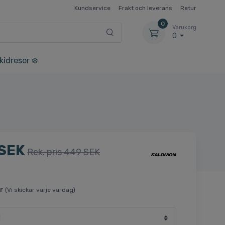
Kundservice
Frakt och leverans
Retur
0
Varukorg
0
kidresor ❄️
 SEK
Rek. pris 449 SEK
r
(Vi skickar varje vardag)