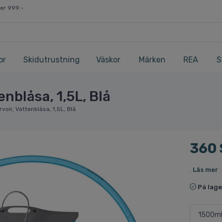
ver 999:-
or
Skidutrustning
Väskor
Märken
REA
S
nblåsa, 1,5L, Blå
oir, Vattenblåsa, 1,5L, Blå
360
.
Läs mer
På lage