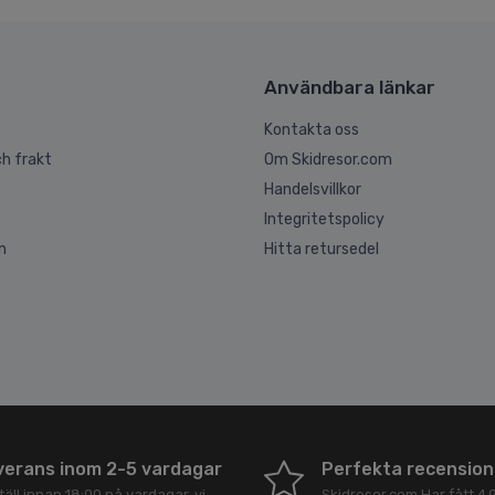
Användbara länkar
Kontakta oss
h frakt
Om Skidresor.com
Handelsvillkor
Integritetspolicy
n
Hitta retursedel
verans inom 2-5 vardagar
Perfekta recension
äll innan 18:00 på vardagar, vi
Skidresor.com
Har fått
4,