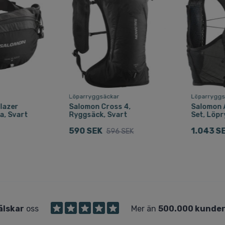
Löparryggsäckar
Löparryggs
lazer
Salomon Cross 4,
Salomon A
a, Svart
Ryggsäck, Svart
Set, Löpr
590 SEK
1.043 S
596 SEK
älskar
oss
Mer än
500.000 kunde