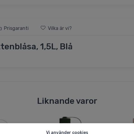
Prisgaranti
Vilka är vi?
tenblåsa, 1,5L, Blå
Liknande varor
Vi använder cookies