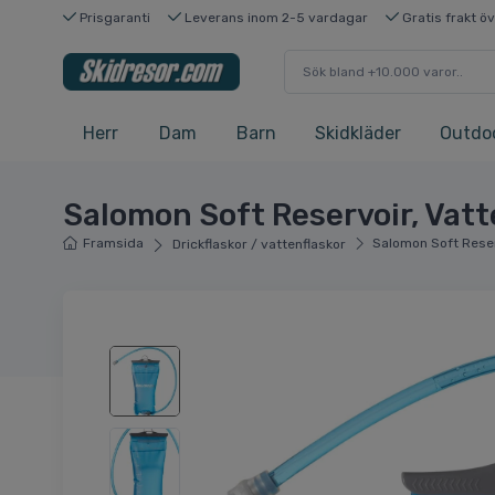
Prisgaranti
Leverans inom 2-5 vardagar
Gratis frakt ö
Herr
Dam
Barn
Skidkläder
Outdo
Salomon Soft Reservoir, Vatte
Framsida
Salomon Soft Reserv
Drickflaskor / vattenflaskor