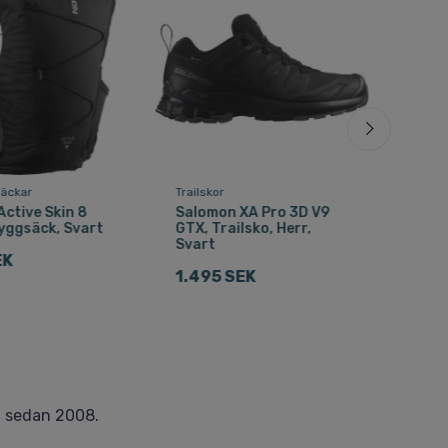
äckar
Trailskor
Löpa
ctive Skin 8
Salomon XA Pro 3D V9
Sal
yggsäck, Svart
GTX, Trailsko, Herr,
Set
Svart
EK
1.1
1.495 SEK
r
sedan 2008.