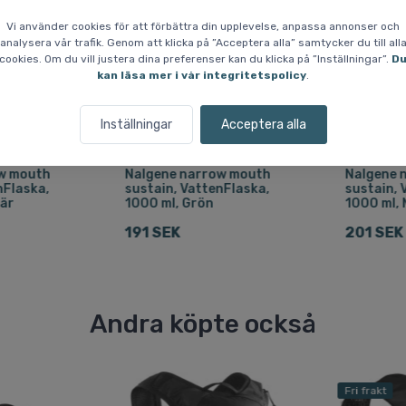
Vi använder cookies för att förbättra din upplevelse, anpassa annonser och
analysera vår trafik. Genom att klicka på ”Acceptera alla” samtycker du till all
cookies. Om du vill justera dina preferenser kan du klicka på ”Inställningar”.
D
kan läsa mer i vår integritetspolicy
.
Inställningar
Acceptera alla
tenflaskor
Drickflaskor / vattenflaskor
Drickflaskor
w mouth
Nalgene narrow mouth
Nalgene 
nFlaska,
sustain, VattenFlaska,
sustain, 
är
1000 ml, Grön
1000 ml,
191 SEK
201 SEK
Andra köpte också
Fri frakt