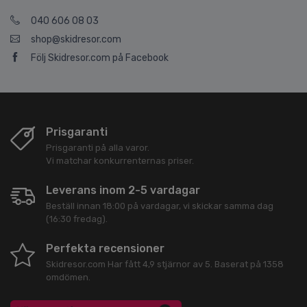
040 606 08 03
shop@skidresor.com
Följ Skidresor.com på Facebook
Prisgaranti
Prisgaranti på alla varor.
Vi matchar konkurrenternas priser.
Leverans inom 2-5 vardagar
Beställ innan 18:00 på vardagar, vi skickar samma dag
(16:30 fredag).
Perfekta recensioner
Skidresor.com
Har fått
4,9
stjärnor av
5
. Baserat på
1358
omdömen.