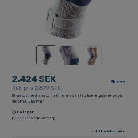
2.424 SEK
Rek. pris 2.879 SEK
Knästöd med anatomiskt formade stabiliseringsskenor på
sidorna.
Läs mer
På lager
(Vi skickar varje vardag)
Storleksguide