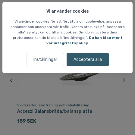
Liknande varor
Vi använder cookies
Vi använder cookies för att förbättra din upplevelse, anpassa
annonser och analysera vår trafik. Genom att klicka på ”Acceptera
alla” samtycker du till alla cookies. Om du vill justera dina
preferenser kan du klicka på ”Inställningar”.
Du kan läsa mer i
vår integritetspolicy
.
Inställningar
Acceptera alla
Skidskador, skidträning och rehabilitering
Ha
ed
Accezzi Balansbräda/balansplatta
Ka
159 SEK
3