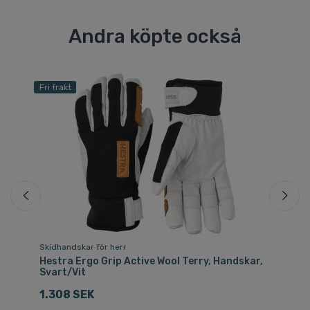
Andra köpte också
Fri frakt
Skidhandskar för herr
Sk
k
Hestra Ergo Grip Active Wool Terry, Handskar,
Ca
Svart/Vit
3
1.308 SEK