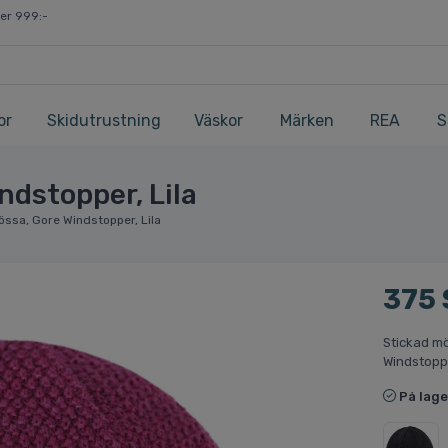
ver 999:-
or
Skidutrustning
Väskor
Märken
REA
S
ndstopper, Lila
ssa, Gore Windstopper, Lila
375
Stickad mö
Windstopp
På lage