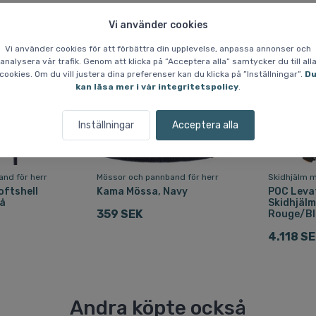
Vi använder cookies
Fri frakt
Spara 31 %
Vi använder cookies för att förbättra din upplevelse, anpassa annonser och
analysera vår trafik. Genom att klicka på ”Acceptera alla” samtycker du till all
cookies. Om du vill justera dina preferenser kan du klicka på ”Inställningar”.
D
kan läsa mer i vår integritetspolicy
.
Inställningar
Acceptera alla
nd för herr
Mössor och pannband för herr
Skidhjälm m
oftshell
Kama Mössa, Navy
POC Leva
lå
Skidhjälm
359 SEK
Rouge/B
4.118 S
Andra köpte också