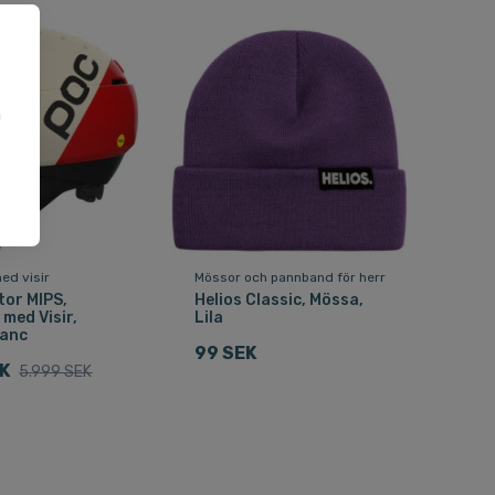
a
u
ed visir
Mössor och pannband för herr
tor MIPS,
Helios Classic, Mössa,
 med Visir,
Lila
lanc
99 SEK
EK
5.999 SEK