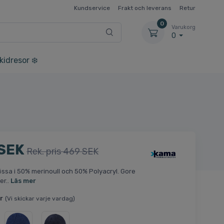
Kundservice
Frakt och leverans
Retur
0
Varukorg
0
kidresor ❄️
 SEK
Rek. pris 469 SEK
ssa i 50% merinoull och 50% Polyacryl. Gore
er..
Läs mer
r
(Vi skickar varje vardag)