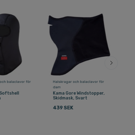
och balaclavor för
Halskragar och balaclavor för
Hals
dam
dam
Softshell
Kama Gore Windstopper,
Kam
a
Skidmask, Svart
Win
439 SEK
359