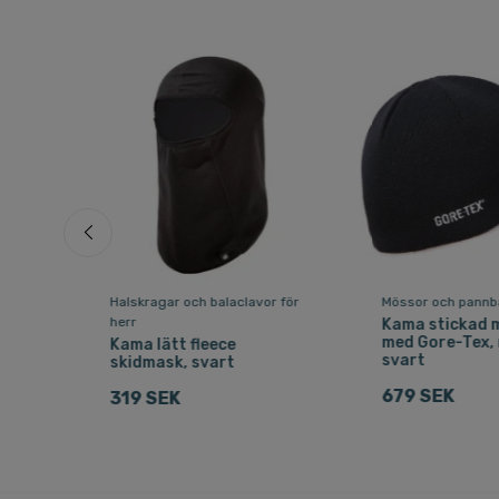
 herr
Halskragar och balaclavor för
Mössor och pannba
herr
ul
Kama stickad 
med Gore-Tex, 
Kama lätt fleece
svart
skidmask, svart
679 SEK
319 SEK