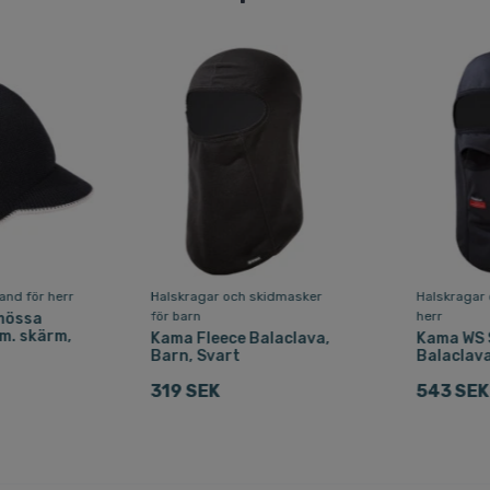
nd för herr
Halskragar och skidmasker
Halskragar 
för barn
herr
mössa
m. skärm,
Kama Fleece Balaclava,
Kama WS 
Barn, Svart
Balaclav
319 SEK
543 SEK