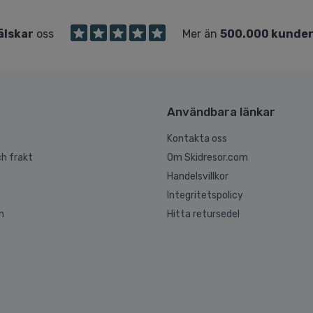
älskar
oss
Mer än
500.000 kunde
Användbara länkar
Kontakta oss
h frakt
Om Skidresor.com
Handelsvillkor
Integritetspolicy
n
Hitta retursedel