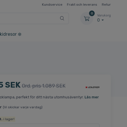
Kundservice
Frakt och leverans
Retur
0
Varukorg
0
kidresor ❄️
5 SEK
Ord. pris 1.089 SEK
cklampa, perfekt för ditt nästa utomhusäventyr.
Läs mer
r
(Vi skickar varje vardag)
t.
i lager!