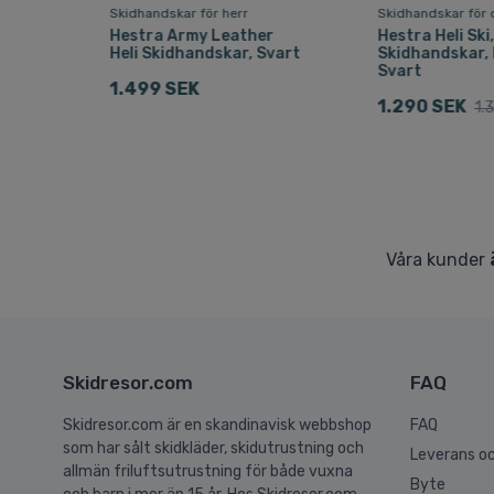
Skidhandskar för herr
Skidhandskar för
in
Hestra Army Leather
Hestra Heli Ski
ipa
Heli Skidhandskar, Svart
Skidhandskar,
Svart
1.499 SEK
1.290 SEK
1.
Våra kunder
Skidresor.com
FAQ
Skidresor.com är en skandinavisk webbshop
FAQ
som har sålt skidkläder, skidutrustning och
Leverans oc
allmän friluftsutrustning för både vuxna
Byte