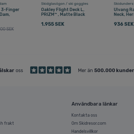
 dam
Skidglasögon / ski goggles
Skidunderst
, 3-Finger
Oakley Flight Deck L,
Ulvang R
 Dam,
PRIZM™ , Matte Black
Neck, Her
1.955 SEK
936 SEK
300 SEK
älskar
oss
Mer än
500.000 kunde
Användbara länkar
Kontakta oss
h frakt
Om Skidresor.com
Handelsvillkor