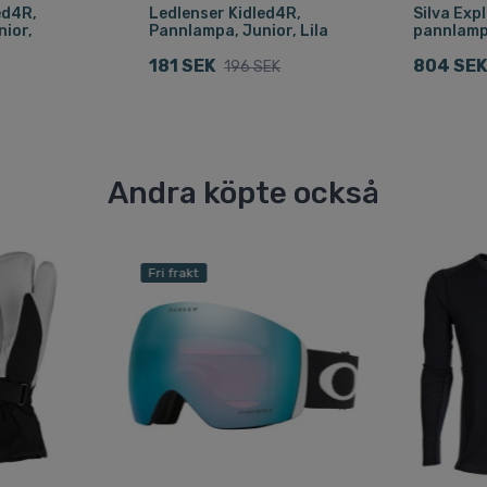
ed4R,
Ledlenser Kidled4R,
Silva Expl
ior,
Pannlampa, Junior, Lila
pannlamp
181 SEK
804 SE
196 SEK
Andra köpte också
Fri frakt