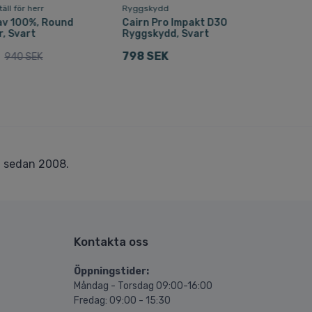
äll för herr
Ryggskydd
Möss
dam
av 100%, Round
Cairn Pro Impakt D3O
r, Svart
Ryggskydd, Svart
Kam
798 SEK
940 SEK
439
r
sedan 2008.
Kontakta oss
Öppningstider:
Måndag - Torsdag 09:00-16:00
Fredag: 09:00 - 15:30