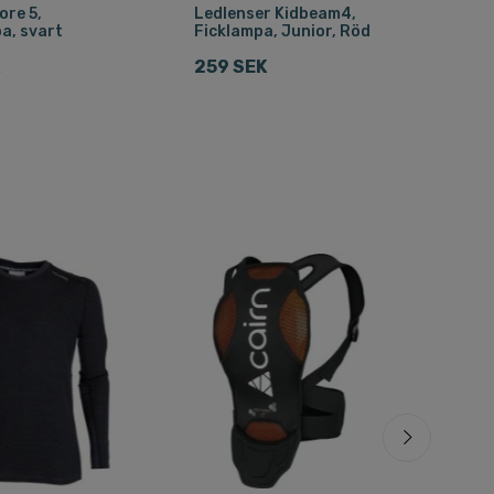
ore 5,
Ledlenser Kidbeam4,
a, svart
Ficklampa, Junior, Röd
K
259 SEK