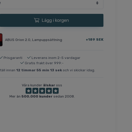
Lägg i korgen
+189 SEK
ABUS Orion 2.0, Lampuppsättning
Prisgaranti
Leverans inom 2-5 vardagar
Gratis frakt över 999:-
äll innan
12
timmar
55
min
12
sek
och vi skickar idag.
Våra kunder
älskar
oss
Mer än
500.000 kunder
sedan 2008.