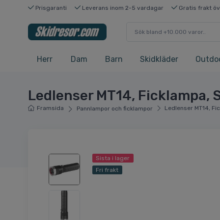
Prisgaranti
Leverans inom 2-5 vardagar
Gratis frakt ö
Herr
Dam
Barn
Skidkläder
Outdo
Ledlenser MT14, Ficklampa, 
Framsida
Ledlenser MT14, Fi
Pannlampor och ficklampor
Sista i lager
Fri frakt