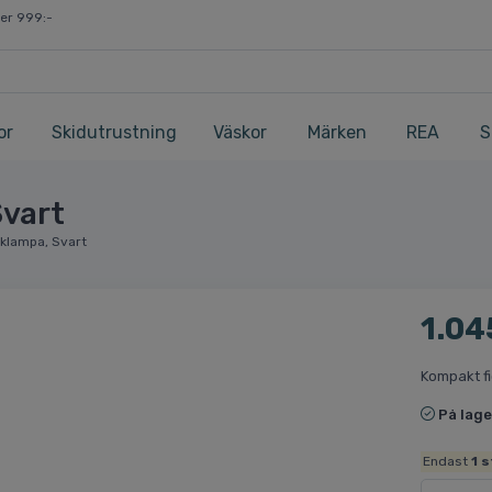
ver 999:-
or
Skidutrustning
Väskor
Märken
REA
S
Svart
cklampa, Svart
1.04
Kompakt fi
På lage
Endast
1
s