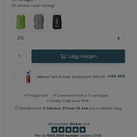
(Vi skickar varje vardag)
Lägg i korgen
+145 SEK
Nikwax Tent & Gear Solarproof, 500 ml
Prisgaranti
Leverans inom 2-5 vardagar
Gratis frakt över 999:-
Beställ innan
9
timmar
31
min
13
sek
och vi skickar idag.
Våra kunder
älskar
oss
Mer än
500.000 kunder
sedan 2008.