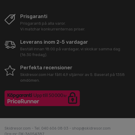
Prisgaranti
Prisgaranti på alla varor.
Vi matchar konkurrenternas priser.
Leverans inom 2-5 vardagar
Beställ innan 18:00 på vardagar, vi skickar samma dag
(16:30 fredag).
Perfekta recensioner
Skidresor.com
Har fått
4,9
stjärnor av
5
. Baserat på
1358
omdömen.
Skidresor.com - Tel. 040 606 08 03 - shop@skidresor.com
Org-nr: DK-36054387