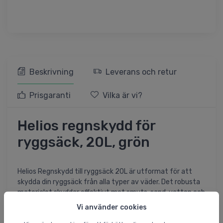
Beskrivning
Leverans och retur
Prisgaranti
Vilka är vi?
Helios regnskydd för
ryggsäck, 20L, grön
Helios Regnskydd till ryggsäck 20L är utformat för att
skydda din ryggsäck från alla typer av väder. Det robusta
materialet skyddar effektivt mot smuts, sand, vatten och
snö, vilket gör det lämpligt för både vardagsbruk och
Vi använder cookies
utomhusäventyr.