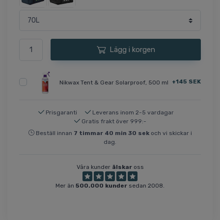
Lägg i korgen
+145 SEK
Nikwax Tent & Gear Solarproof, 500 ml
Prisgaranti
Leverans inom 2-5 vardagar
Gratis frakt över 999:-
Beställ innan
7
timmar
40
min
29
sek
och vi skickar i
dag.
Våra kunder
älskar
oss
Mer än
500.000 kunder
sedan 2008.