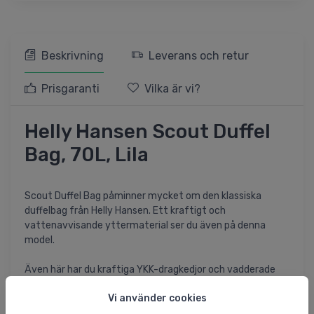
Beskrivning
Leverans och retur
Prisgaranti
Vilka är vi?
Helly Hansen Scout Duffel
Bag, 70L, Lila
Scout Duffel Bag påminner mycket om den klassiska
duffelbag från Helly Hansen. Ett kraftigt och
vattenavvisande yttermaterial ser du även på denna
model.
Även här har du kraftiga YKK-dragkedjor och vadderade
axelband som gör det möjligt för dig att bära den som en
Vi använder cookies
ryggsäck, dessa kan gömmas när de inte används.