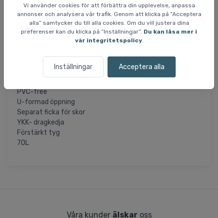
Vi använder cookies för att förbättra din upplevelse, anpassa
På ena enden av väskan är det ett separat fack för skor,
annonser och analysera vår trafik. Genom att klicka på ”Acceptera
så att den resterande packningen inte behöver blandas
alla” samtycker du till alla cookies. Om du vill justera dina
med dessa. Väskan har en stor u-formad öppning till
preferenser kan du klicka på ”Inställningar”.
Du kan läsa mer i
huvudfacket som öppnas smidigt med dubbel dragkedja,
vår integritetspolicy
.
där i du hittar ett stort och öppet rum för förfaring.
Inställningar
Acceptera alla
Specifikationer och features
600D Polyester
PVC-free
U-formad öppning
Separat ficka för skor
YKK- dragkedja
Förstärkt tyg
70L
Våra kunder
älskar
oss