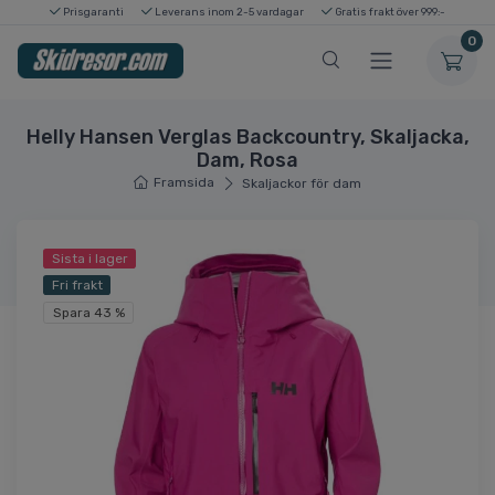
Prisgaranti
Leverans inom 2-5 vardagar
Gratis frakt över 999:-
0
Helly Hansen Verglas Backcountry, Skaljacka,
Dam, Rosa
Framsida
Skaljackor för dam
Sista i lager
Fri frakt
Spara 43 %