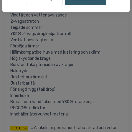
3-lagerskonstruktion
PFC-fri DWR-behandling
Vindtät och vattenavvisande
2-vägsstretch
Tejpade sömmar
YKK® 2-vägs dragkedja framtill
Ventilationsdragkedjor
Förböjda ärmar
Hjälmkompatibel huva med justering och skärm
Hög skyddande krage
Borstad trikå på insidan av kragen
Hakskydd
Justerbara ärmslut
Justerbar fåll
Förlängd rygg (tail drop)
Innerficka
Bröst- och handfickor med YKK®-dragkedjor
RECCO®-reflektor
Innehåller återvunnet material
= Artikeln är permanent rabatterad och vi får
SLUTREA