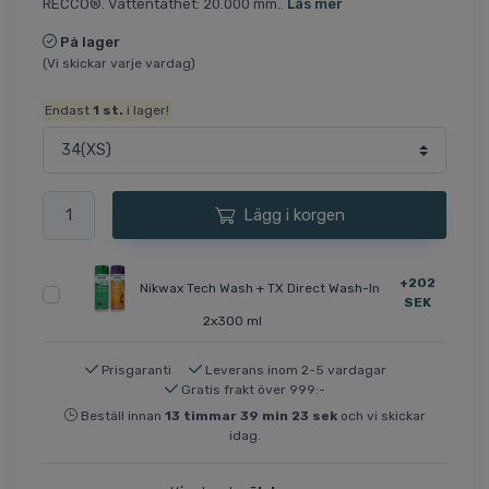
RECCO®. Vattentäthet: 20.000 mm..
Läs mer
På lager
(Vi skickar varje vardag)
Endast
1
st.
i lager!
Lägg i korgen
+202
Nikwax Tech Wash + TX Direct Wash-In
SEK
2x300 ml
Prisgaranti
Leverans inom 2-5 vardagar
Gratis frakt över 999:-
Beställ innan
13
timmar
39
min
23
sek
och vi skickar
idag.