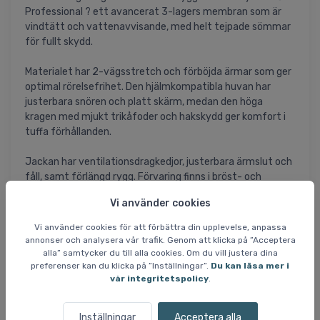
Professional ? ett avancerat 3-lagers membran som är
vindtätt och vattenavvisande, med helt tejpade sömmar
för fullt skydd.
Materialet har 2-vägsstretch och förböjda ärmar som ger
optimal rörelsefrihet. Den hjälmkompatibla huvan har
justerbara snören och platt skärm, medan den höga
kragen med mjukt trikåfoder och hakskydd ger komfort i
tuffa förhållanden.
Jackan har ventilationsdragkedjor, justerbara ärmslut och
fåll, samt förlängd rygg. Förvaring finns i bröst- och
handfickor med YKK®-dragkedjor samt en innerficka.
Vi använder cookies
RECCO®-reflektor ökar säkerheten i fjällmiljö.
Vi använder cookies för att förbättra din upplevelse, anpassa
Tillverkad med återvunnet material och utan PFC.
annonser och analysera vår trafik. Genom att klicka på ”Acceptera
alla” samtycker du till alla cookies. Om du vill justera dina
preferenser kan du klicka på ”Inställningar”.
Du kan läsa mer i
Specifikationer
:
vår integritetspolicy
.
Vattentäthet: 20 000 mm
Andningsförmåga: 20 000 mm
Helly Tech® Professional
Inställningar
Acceptera alla