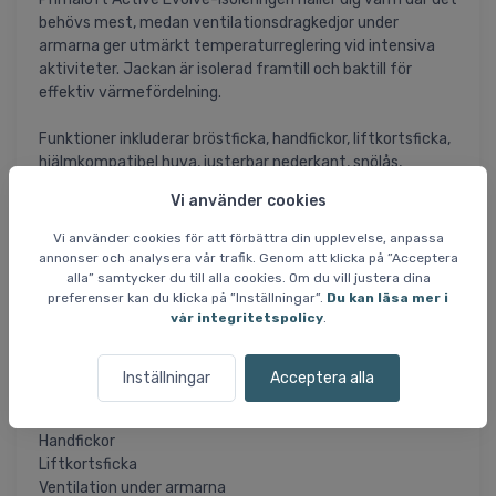
behövs mest, medan ventilationsdragkedjor under
armarna ger utmärkt temperaturreglering vid intensiva
aktiviteter. Jackan är isolerad framtill och baktill för
effektiv värmefördelning.
Funktioner inkluderar bröstficka, handfickor, liftkortsficka,
hjälmkompatibel huva, justerbar nederkant, snölås,
innermuddar med tumhål samt säkerhetsficka och
Vi använder cookies
skidglasögonficka med putsduk.
Vi använder cookies för att förbättra din upplevelse, anpassa
En välbalanserad jacka för skidåkare som vill kombinera
annonser och analysera vår trafik. Genom att klicka på ”Acceptera
komfort, rörelsefrihet och hög prestanda.
alla” samtycker du till alla cookies. Om du vill justera dina
preferenser kan du klicka på ”Inställningar”.
Du kan läsa mer i
vår integritetspolicy
.
Specifikationer
Vattenpelare: 28.000 mm
GORE-TEX 2-lagers membran
Inställningar
Acceptera alla
Primaloft Active Evolve-isolering
Bröstficka
Handfickor
Liftkortsficka
Ventilation under armarna