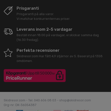
Prisgaranti
Prisgaranti på alla varor.
Vi matchar konkurrenternas priser.
Leverans inom 2-5 vardagar
Beställ innan 18:00 på vardagar, vi skickar samma dag
(16:30 fredag).
Perfekta recensioner
Skidresor.com
Har fått
4,9
stjärnor av
5
. Baserat på
1358
omdömen.
Skidresor.com - Tel. 040 606 08 03 - shop@skidresor.com
Org-nr: DK-36054387