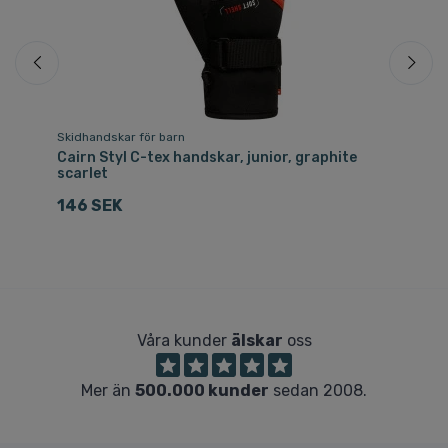
Skidhandskar för barn
Sk
Cairn Styl C-tex handskar, junior, graphite
He
scarlet
Te
146 SEK
1.
Våra kunder
älskar
oss
Mer än
500.000 kunder
sedan 2008.