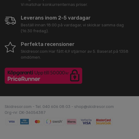
Vi matchar konkurrenternas priser.
Leverans inom 2-5 vardagar
Beställ innan 18:00 på vardagar, vi skickar samma dag
(16:30 fredag).
Perfekta recensioner
Skidresor.com
Har fått
4,9
stjärnor av
5
. Baserat på
1358
omdömen.
Skidresor.com - Tel. 040 606 08 03 - shop@skidresor.com
Org-nr: DK-36054387