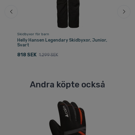
Skidbyxor för barn
Sk
Helly Hansen Legendary Skidbyxor, Junior,
He
Svart
Mö
818 SEK
8
1.299 SEK
Andra köpte också
Fri
Sp