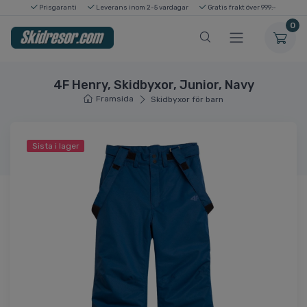
Prisgaranti
Leverans inom 2-5 vardagar
Gratis frakt över 999:-
0
4F Henry, Skidbyxor, Junior, Navy
Framsida
Skidbyxor för barn
Sista i lager