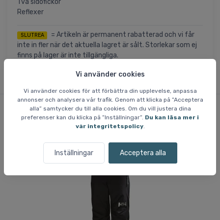
Två sidofickor
Reflexer
= Artikeln är permanent rabatterad och vi får
SLUTREA
inte in fler när det aktuella lagret är sålt. Storlekar som ej
finns på lager är inte tillgängliga.
Vi använder cookies
Vi använder cookies för att förbättra din upplevelse, anpassa
annonser och analysera vår trafik. Genom att klicka på ”Acceptera
alla” samtycker du till alla cookies. Om du vill justera dina
preferenser kan du klicka på ”Inställningar”.
Du kan läsa mer i
Liknande varor
vår integritetspolicy
.
Inställningar
Acceptera alla
Spara 37 %