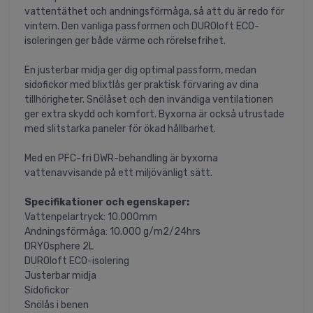
vattentäthet och andningsförmåga, så att du är redo för
vintern. Den vanliga passformen och DUROloft ECO-
isoleringen ger både värme och rörelsefrihet.
En justerbar midja ger dig optimal passform, medan
sidofickor med blixtlås ger praktisk förvaring av dina
tillhörigheter. Snölåset och den invändiga ventilationen
ger extra skydd och komfort. Byxorna är också utrustade
med slitstarka paneler för ökad hållbarhet.
Med en PFC-fri DWR-behandling är byxorna
vattenavvisande på ett miljövänligt sätt.
Specifikationer och egenskaper:
Vattenpelartryck: 10.000mm
Andningsförmåga: 10.000 g/m2/24hrs
DRYOsphere 2L
DUROloft ECO-isolering
Justerbar midja
Sidofickor
Snölås i benen