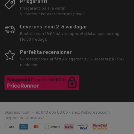
Prisgaranti
Prisgaranti på alla varor.
Vi matchar konkurrenternas priser.
Leverans inom 2-5 vardagar
Beställ innan 18:00 på vardagar, vi skickar samma dag
(16:30 fredag).
Perfekta recensioner
Skidresor.com
Har fått
4,9
stjärnor av
5
. Baserat på
1358
omdömen.
Skidresor.com - Tel. 040 606 08 03 - shop@skidresor.com
Org-nr: DK-36054387