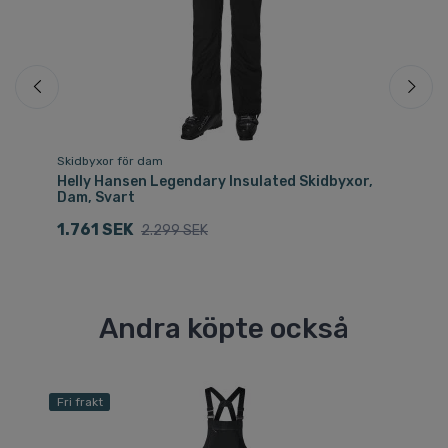
Skidbyxor för dam
Sk
rt
Helly Hansen Legendary Insulated Skidbyxor,
He
Dam, Svart
Da
1.761 SEK
1.
2.299 SEK
Andra köpte också
Fri frakt
Fri
Sp