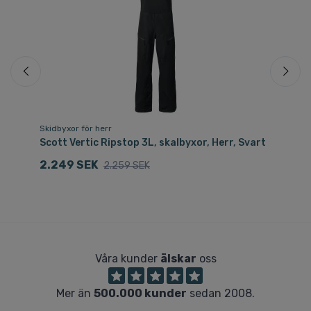
Skidbyxor för herr
Tra
n
Scott Vertic Ripstop 3L, skalbyxor, Herr, Svart
Sc
2.249 SEK
1.
2.259 SEK
Våra kunder
älskar
oss
Mer än
500.000 kunder
sedan 2008.