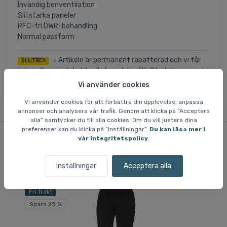
Invändig benventilation
Slitstarka paneler
PFC-fri DWR-behandling
Normal passform
= Artikeln är permanent rabatterad och vi får
SLUTREA
inte in fler när det aktuella lagret är sålt. Storlekar som ej
finns på lager är inte tillgängliga.
Vi använder cookies
Vi använder cookies för att förbättra din upplevelse, anpassa
annonser och analysera vår trafik. Genom att klicka på ”Acceptera
alla” samtycker du till alla cookies. Om du vill justera dina
preferenser kan du klicka på ”Inställningar”.
Du kan läsa mer i
vår integritetspolicy
.
Liknande varor
Inställningar
Acceptera alla
Fri frakt
Fri
Spara 23 %
Sp