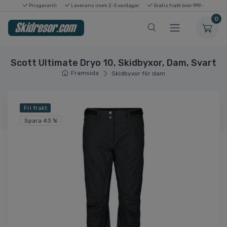
Prisgaranti
Leverans inom 2-5 vardagar
Gratis frakt över 999:-
0
Scott Ultimate Dryo 10, Skidbyxor, Dam, Svart
Framsida
Skidbyxor för dam
Fri frakt
Spara 43 %