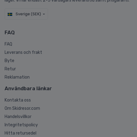
lager. Vi har endast 2-5 vardagars leveranstid samt prisgaranti.
Sverige (SEK)
FAQ
FAQ
Leverans och frakt
Byte
Retur
Reklamation
Användbara länkar
Kontakta oss
Om Skidresor.com
Handelsvillkor
Integritetspolicy
Hitta retursedel