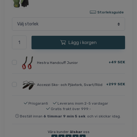
Storleksguide
Lägg i korgen
+49 SEK
Hestra Handcuff Junior
+299 SEK
Accezzi Sko- och Pjäxtork, Svart/Röd
Prisgaranti
Leverans inom 2-5 vardagar
Gratis frakt över 999:-
Beställ innan
6
timmar
9
min
4
sek
och vi skickar idag.
Våra kunder
älskar
oss