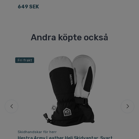
7
649 SEK
Andra köpte också
Fri frakt
Skidhandskar för herr
Sk
Hestra Army Leather Heli Skidvantar, Svart
He