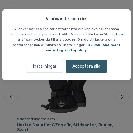
Vi använder cookies
Liknande varor
Vi använder cookies för att förbättra din upplevelse, anpassa
annonser och analysera vår trafik. Genom att klicka på ”Acceptera
alla” samtycker du till alla cookies. Om du vill justera dina
preferenser kan du klicka på ”Inställningar”.
Du kan läsa mer i
vår integritetspolicy
.
Inställningar
Acceptera alla
Skidhandskar för barn
Sk
r,
Hestra Gauntlet CZone Jr, Skidvantar, Junior,
He
Svart