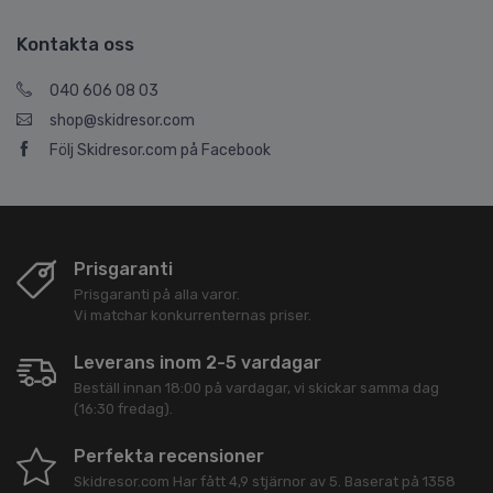
Kontakta oss
040 606 08 03
shop@skidresor.com
Följ Skidresor.com på Facebook
Prisgaranti
Prisgaranti på alla varor.
Vi matchar konkurrenternas priser.
Leverans inom 2-5 vardagar
Beställ innan 18:00 på vardagar, vi skickar samma dag
(16:30 fredag).
Perfekta recensioner
Skidresor.com
Har fått
4,9
stjärnor av
5
. Baserat på
1358