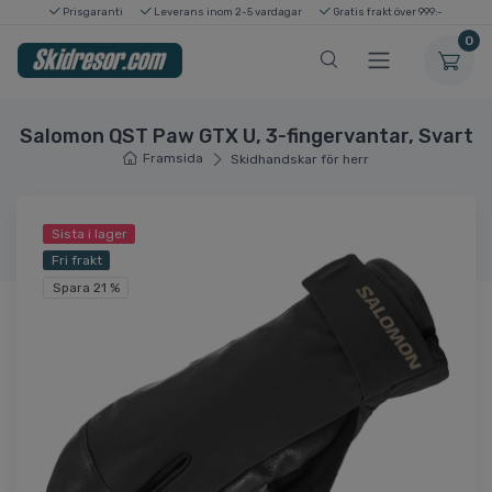
Prisgaranti
Leverans inom 2-5 vardagar
Gratis frakt över 999:-
0
Salomon QST Paw GTX U, 3-fingervantar, Svart
Framsida
Skidhandskar för herr
Sista i lager
Fri frakt
Spara 21 %