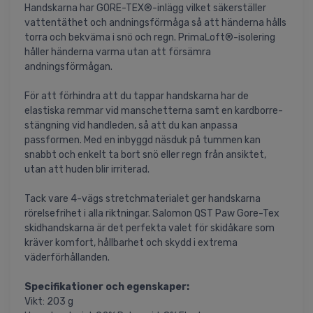
Handskarna har GORE-TEX®-inlägg vilket säkerställer
vattentäthet och andningsförmåga så att händerna hålls
torra och bekväma i snö och regn. PrimaLoft®-isolering
håller händerna varma utan att försämra
andningsförmågan.
För att förhindra att du tappar handskarna har de
elastiska remmar vid manschetterna samt en kardborre-
stängning vid handleden, så att du kan anpassa
passformen. Med en inbyggd näsduk på tummen kan
snabbt och enkelt ta bort snö eller regn från ansiktet,
utan att huden blir irriterad.
Tack vare 4-vägs stretchmaterialet ger handskarna
rörelsefrihet i alla riktningar. Salomon QST Paw Gore-Tex
skidhandskarna är det perfekta valet för skidåkare som
kräver komfort, hållbarhet och skydd i extrema
väderförhållanden.
Specifikationer och egenskaper:
Vikt: 203 g