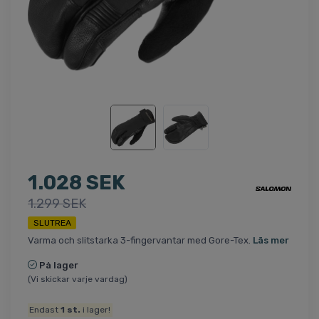
1.028 SEK
1.299 SEK
SLUTREA
Varma och slitstarka 3-fingervantar med Gore-Tex.
Läs mer
På lager
(Vi skickar varje vardag)
Endast
1
st.
i lager!