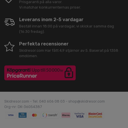
Prisgaranti på alla varor.
Vi matchar konkurrenternas priser.
Leverans inom 2-5 vardagar
Beställ innan 18:00 på vardagar, vi skickar samma dag
(16:30 fredag).
Perfekta recensioner
Skidresor.com
Har fått
4,9
stjärnor av
5
. Baserat på
1358
omdömen.
Skidresor.com - Tel. 040 606 08 03 - shop@skidresor.com
Org-nr: DK-36054387