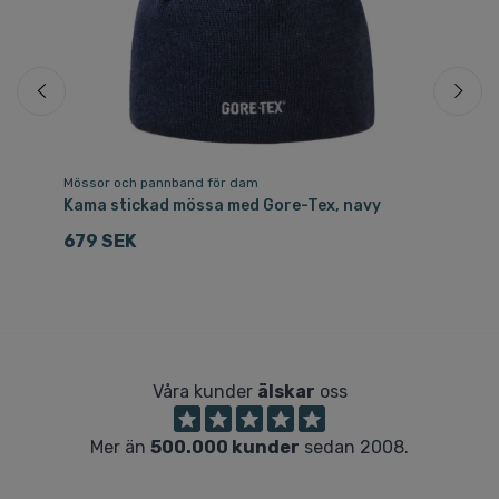
Mössor och pannband för dam
Sk
,
Kama stickad mössa med Gore-Tex, navy
Ca
Sv
679 SEK
3
Våra kunder
älskar
oss
Mer än
500.000 kunder
sedan 2008.