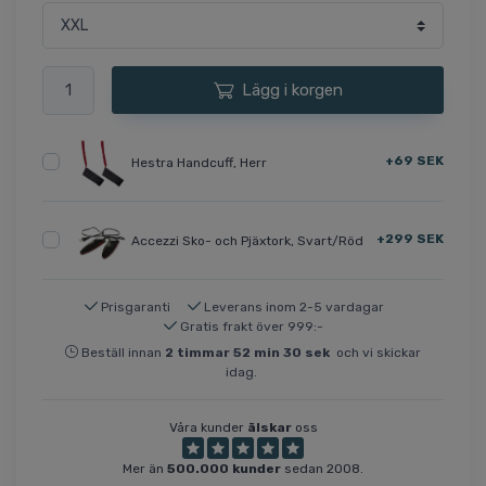
Lägg i korgen
+69 SEK
Hestra Handcuff, Herr
+299 SEK
Accezzi Sko- och Pjäxtork, Svart/Röd
Prisgaranti
Leverans inom 2-5 vardagar
Gratis frakt över 999:-
Beställ innan
2
timmar
52
min
29
sek
och vi skickar
idag.
Våra kunder
älskar
oss
Mer än
500.000 kunder
sedan 2008.