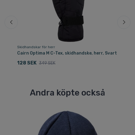
Skidhandskar för herr
Sk
rr,
Cairn Optima M C-Tex, skidhandske, herr, Svart
Ca
Sv
128 SEK
349 SEK
3
Andra köpte också