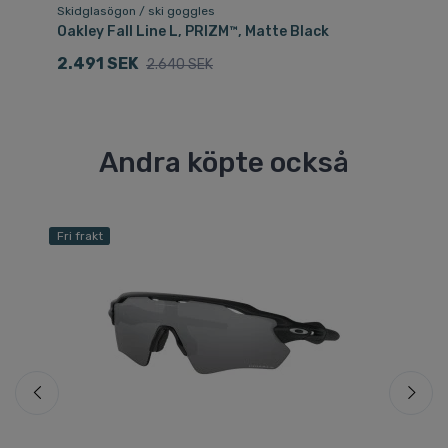
Skidglasögon / ski goggles
Sk
Oakley Fall Line L, PRIZM™, Matte Black
Oa
2.491 SEK
2
2.640 SEK
Andra köpte också
Fri frakt
Fri
Sp