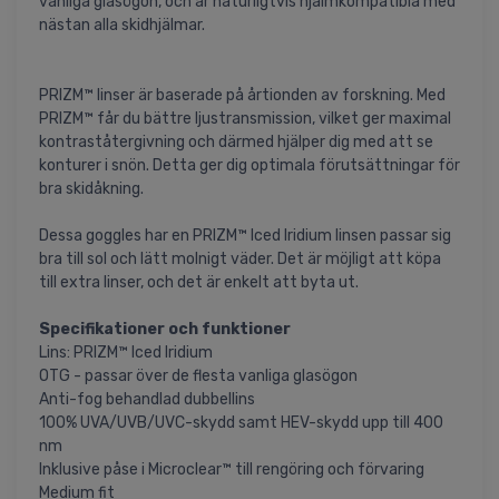
vanliga glasögon, och är naturligtvis hjälmkompatibla med
nästan alla skidhjälmar.
PRIZM™ linser är baserade på årtionden av forskning. Med
PRIZM™ får du bättre ljustransmission, vilket ger maximal
kontraståtergivning och därmed hjälper dig med att se
konturer i snön. Detta ger dig optimala förutsättningar för
bra skidåkning.
Dessa goggles har en PRIZM™ Iced Iridium linsen passar sig
bra till sol och lätt molnigt väder. Det är möjligt att köpa
till extra linser, och det är enkelt att byta ut.
Specifikationer och funktioner
Lins: PRIZM™ Iced Iridium
OTG - passar över de flesta vanliga glasögon
Anti-fog behandlad dubbellins
100% UVA/UVB/UVC-skydd samt HEV-skydd upp till 400
nm
Inklusive påse i Microclear™ till rengöring och förvaring
Medium fit