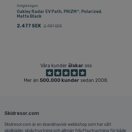
Solglasögon
Sk
Oakley Radar EV Path, PRIZM™, Polarized,
Oa
Matte Black
1
2.477 SEK
2.481 SEK
Våra kunder
älskar
oss
Mer än
500.000 kunder
sedan 2008.
Skidresor.com
Skidresor.com är en skandinavisk webbshop som har sålt
skidkläder, skidutrustning och allmän friluftsutrustning för både