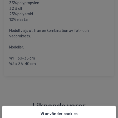
33% polypropylen
32 % ull
25% polyamid
10% elastan
Modell väljs ut från en kombination av fot- och
vadomkrets.
Modeller:
W1 = 30-35 cm
W2 = 36-40 cm
Liknande varor
Vi använder cookies