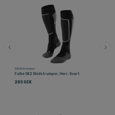
Skidstrumpor
Sk
Falke SK2 Skidstrumpor, Herr, Svart
Fa
283 SEK
3