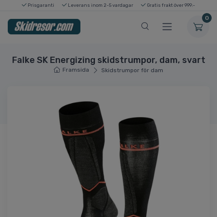
Prisgaranti
Leverans inom 2-5 vardagar
Gratis frakt över 999:-
0
Falke SK Energizing skidstrumpor, dam, svart
Framsida
Skidstrumpor för dam