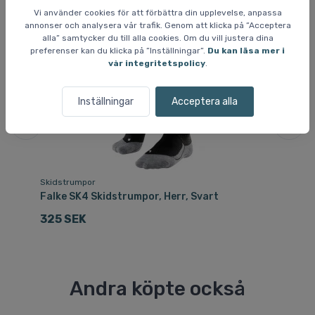
Vi använder cookies för att förbättra din upplevelse, anpassa
annonser och analysera vår trafik. Genom att klicka på ”Acceptera
alla” samtycker du till alla cookies. Om du vill justera dina
preferenser kan du klicka på ”Inställningar”.
Du kan läsa mer i
vår integritetspolicy
.
Inställningar
Acceptera alla
Skidstrumpor
Sk
Falke SK4 Skidstrumpor, Herr, Svart
Fa
sv
325 SEK
2
Andra köpte också