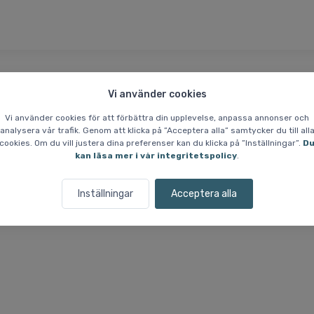
Vi använder cookies
Prisgaranti
Vilka är vi?
Vi använder cookies för att förbättra din upplevelse, anpassa annonser och
analysera vår trafik. Genom att klicka på ”Acceptera alla” samtycker du till all
fleecetröja, dam, mörkgrön
cookies. Om du vill justera dina preferenser kan du klicka på ”Inställningar”.
D
kan läsa mer i vår integritetspolicy
.
kad av mer än 90% återvunnen fleece som är utformad för att vara lät
Inställningar
Acceptera alla
rkad med strömlinjeformade sömmar och THERMO GRID FLEECE, som anpa
 en hjälm, vilket gör jackan lämplig för olika aktiviteter och årstider.