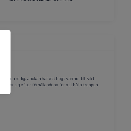
Mer än
500.000 kunder
sedan 2008.
a
u
t och rörlig. Jackan har ett högt värme-till-vikt-
ssar sig efter förhållandena för att hålla kroppen