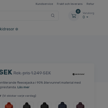
Kundservice
Frakt och leverans
Retur
0
Varukorg
0
kidresor ❄️
 SEK
Rek. pris 1.249 SEK
entilerande fleecejacka i 90% återvunnet material med
prestanda.
Läs mer
r
(Vi skickar varje vardag)