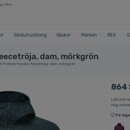
ver 999:-
or
Skidutrustning
Väskor
Märken
REA
S
leecetröja, dam, mörkgrön
F Protium Hoodie, fleecetröja, dam, mörkgrön
864
Lätt och v
hög värme
På lage