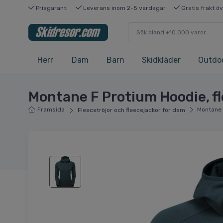
Prisgaranti
Leverans inom 2-5 vardagar
Gratis frakt ö
Herr
Dam
Barn
Skidkläder
Outdo
Montane F Protium Hoodie, f
Framsida
Montane 
Fleecetröjor och fleecejackor för dam