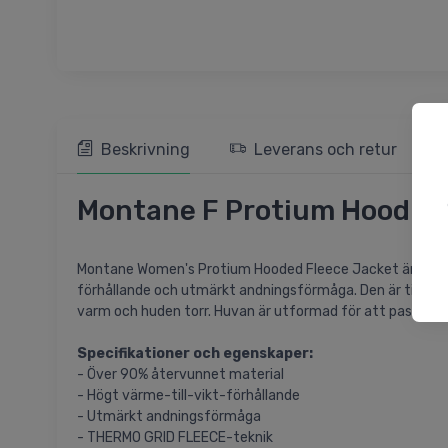
Beskrivning
Leverans och retur
Montane F Protium Hoodie, 
Montane Women's Protium Hooded Fleece Jacket är tillver
förhållande och utmärkt andningsförmåga. Den är tillve
varm och huden torr. Huvan är utformad för att passa under
Specifikationer och egenskaper:
- Över 90% återvunnet material
- Högt värme-till-vikt-förhållande
- Utmärkt andningsförmåga
- THERMO GRID FLEECE-teknik