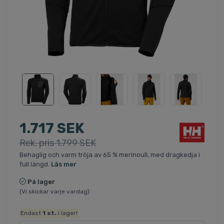
1.717 SEK
Rek. pris 1.799 SEK
Behaglig och varm tröja av 65 % merinoull, med dragkedja i
full längd.
Läs mer
På lager
(Vi skickar varje vardag)
Endast
1
st.
i lager!