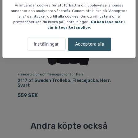
Vi använder cookies för att förbättra din upplevelse, anpassa
annonser och analysera vår trafik. Genom att klicka på ”Acceptera
alla” samtycker du till alla cookies. Om du vill justera dina
preferenser kan du klicka på ”Inställningar”.
Du kan läsa mer i
vår integritetspolicy
.
Inställningar
Acceptera alla
Fleecetröjor och fleecejackor för herr
Fle
a,
2117 of Sweden Trollebo, Fleecejacka, Herr,
21
Svart
Sv
559 SEK
4
Andra köpte också