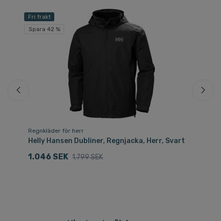
Fri frakt
Fri
Spara 42 %
Sp
Regnkläder för herr
Re
Helly Hansen Dubliner, Regnjacka, Herr, Svart
He
1.046 SEK
1
1.799 SEK