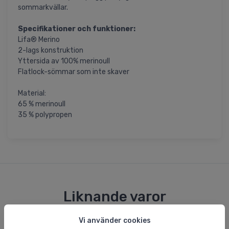
sommarkvällar.
Specifikationer och funktioner:
Lifa® Merino
2-lags konstruktion
Yttersida av 100% merinoull
Flatlock-sömmar som inte skaver
Material:
65 % merinoull
35 % polypropen
Liknande varor
Vi använder cookies