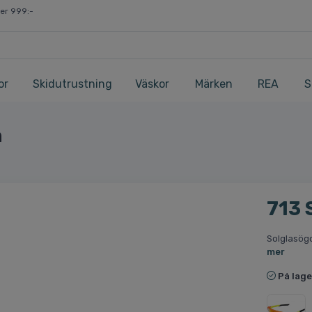
ver 999:-
or
Skidutrustning
Väskor
Märken
REA
S
n
713 
Solglasögo
mer
På lage