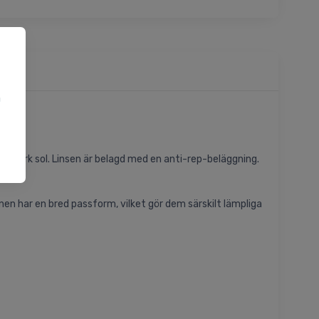
a
u
i stark sol. Linsen är belagd med en anti-rep-beläggning.
nen har en bred passform, vilket gör dem särskilt lämpliga