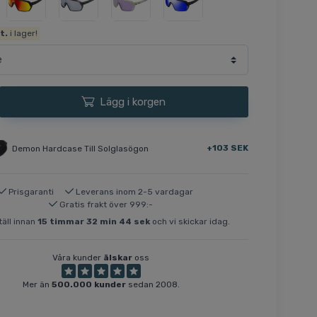
t.
i lager!
Lägg i korgen
+103 SEK
Demon Hardcase Till Solglasögon
Prisgaranti
Leverans inom 2-5 vardagar
Gratis frakt över 999:-
äll innan
15
timmar
32
min
43
sek
och vi skickar idag.
Våra kunder
älskar
oss
Mer än
500.000 kunder
sedan 2008.