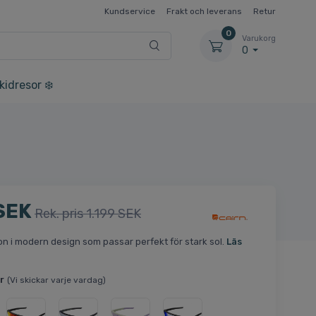
Kundservice
Frakt och leverans
Retur
0
Varukorg
0
kidresor ❄️
SEK
Rek. pris 1.199 SEK
n i modern design som passar perfekt för stark sol.
Läs
r
(Vi skickar varje vardag)