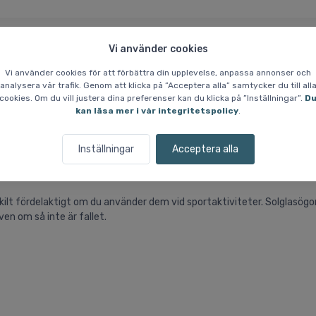
Vi använder cookies
Prisgaranti
Vilka är vi?
Vi använder cookies för att förbättra din upplevelse, anpassa annonser och
analysera vår trafik. Genom att klicka på ”Acceptera alla” samtycker du till all
cookies. Om du vill justera dina preferenser kan du klicka på ”Inställningar”.
D
ön
kan läsa mer i vår integritetspolicy
.
Inställningar
Acceptera alla
v utomhusaktiviteter. De levereras med en kategori 3-lins, som är bra 
g mellan glaset och ramen för bättre ventilation.
kilt fördelaktigt om du använder dem vid sportaktiviteter. Solglasögo
en om så inte är fallet.