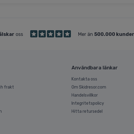
älskar
oss
Mer än
500.000 kunde
Användbara länkar
Kontakta oss
h frakt
Om Skidresor.com
Handelsvillkor
Integritetspolicy
n
Hitta retursedel