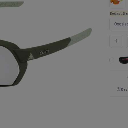
Endast
2
s
Best