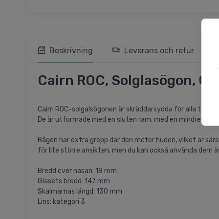
Beskrivning
Leverans och retur
Cairn ROC, Solglasögon, Gr
Cairn ROC-solgalsögonen är skräddarsydda för alla typer a
De är utformade med en sluten ram, med en mindre öppnin
Bågen har extra grepp där den möter huden, vilket är särs
för lite större ansikten, men du kan också använda dem äv
Bredd över näsan: 18 mm
Glasets bredd: 147 mm
Skalmarnas längd: 130 mm
Lins: kategori 3