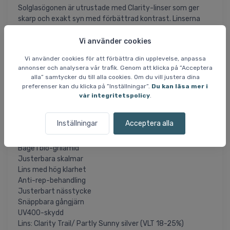
Solglasögonen är utrustade med Clarity-linser som ger
skarp och exakt syn med förbättrad kontrast. Linserna
har UV400-skydd som effektivt blockerar alla skadliga UV-
strålar. En anti-repbehandling skyddar linserna från
Vi använder cookies
nötning och håller dem klara längre.
Vi använder cookies för att förbättra din upplevelse, anpassa
annonser och analysera vår trafik. Genom att klicka på ”Acceptera
Snäppgångjärnen ger extra robusthet och gör
alla” samtycker du till alla cookies. Om du vill justera dina
solglasögonen lätta att hantera. POC Aspire kombinerar
preferenser kan du klicka på ”Inställningar”.
Du kan läsa mer i
avancerade material och praktiska funktioner, vilket gör
vår integritetspolicy
.
dem till en pålitlig lösning för skydd och precision i olika
ljusförhållanden.
Inställningar
Acceptera alla
Specifikationer och egenskaper:
Båge i bio-grilamid
Justerbara skalmar
Lins med hög klarhet
Anti-rep-behandling
Justerbart nässtycke
Snäppbara gångjärn
UV400-skydd
Lins: Clarity Trail/ Partly Sunny silver (VLT 18-25%)