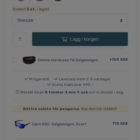
Endast
3
st.
i lager!
Lägg i korgen
+103 SEK
Demon Hardcase Till Solglasögon
Prisgaranti
Leverans inom 2-5 vardagar
Gratis frakt över 999:-
Beställ innan
8
timmar
4
min
9
sek
och vi skickar i dag.
Bättre valuta för pengarna:
Köp den här istället!
713 SEK
Cairn ROC, Solglasögon, Svart