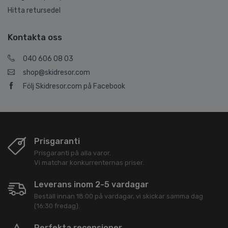
Hitta retursedel
Kontakta oss
040 606 08 03
shop@skidresor.com
Följ Skidresor.com på Facebook
Prisgaranti
Prisgaranti på alla varor.
Vi matchar konkurrenternas priser.
Leverans inom 2-5 vardagar
Beställ innan 18:00 på vardagar, vi skickar samma dag
(16:30 fredag).
Perfekta recensioner