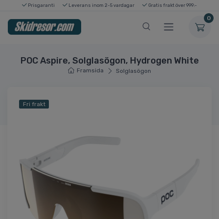
Prisgaranti
Leverans inom 2-5 vardagar
Gratis frakt över 999:-
0
POC Aspire, Solglasögon, Hydrogen White
Framsida
Solglasögon
Fri frakt