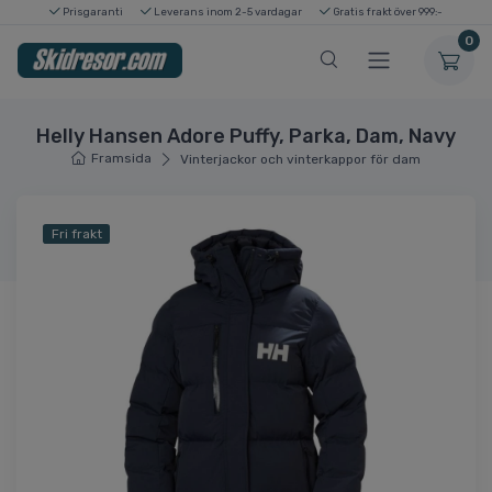
Prisgaranti
Leverans inom 2-5 vardagar
Gratis frakt över 999:-
0
Helly Hansen Adore Puffy, Parka, Dam, Navy
Framsida
Vinterjackor och vinterkappor för dam
Fri frakt