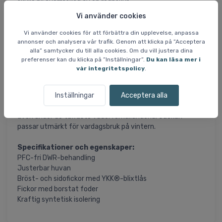
skulle bli överraskad av en regnskur.
Vi använder cookies
Jackan har en reflex som kan vikas upp för ökad synlighet
och säkerhet i dåliga ljusförhållanden.
Vi använder cookies för att förbättra din upplevelse, anpassa
annonser och analysera vår trafik. Genom att klicka på ”Acceptera
alla” samtycker du till alla cookies. Om du vill justera dina
En justerbar huva ger extra skydd mot väder och vind.
preferenser kan du klicka på ”Inställningar”.
Du kan läsa mer i
Bröst- och sidofickor med YKK®-blixtlås ger säker
vår integritetspolicy
.
förvaring av dina tillhörigheter, medan ett borstat
innerfoder i fickorna ger komfort och värme för händerna.
Inställningar
Acceptera alla
Den kraftiga syntetiska isoleringen ger optimal värme
även under de tuffaste väderförhållandena. Jackan
passar utmärkt för vardagsbruk på vintern.
Specifikationer och egenskaper:
PFC-fri DWR-behandling
Justerbar huvan
Bröst- och sidofickor med YKK®-blixtlås
Fickor med borstat foder
Kraftig syntetisk isolering