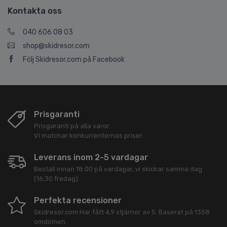
Kontakta oss
040 606 08 03
shop@skidresor.com
Följ Skidresor.com på Facebook
Prisgaranti
Prisgaranti på alla varor.
Vi matchar konkurrenternas priser.
Leverans inom 2-5 vardagar
Beställ innan 18:00 på vardagar, vi skickar samma dag
(16:30 fredag).
Perfekta recensioner
Skidresor.com
Har fått
4,9
stjärnor av
5
. Baserat på
1358
omdömen.