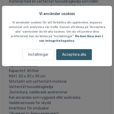
material med en vattentät huvuddragkedja som håller
utrustningen torr under alla väderförhållanden.
Vi använder cookies
Med justerbara, vadderade axelremmar kan väskan snabbt
Vi använder cookies för att förbättra din upplevelse, anpassa
omvandlas från vanlig duffel till praktisk ryggsäck.
annonser och analysera vår trafik. Genom att klicka på ”Acceptera
Invändig vaddering skyddar innehållet från stötar och slag,
alla” samtycker du till alla cookies. Om du vill justera dina
medan smarta innerfickor hjälper till att hålla små föremål
preferenser kan du klicka på ”Inställningar”.
Du kan läsa mer i
som nycklar, plånbok eller elektronik organiserade.
vår integritetspolicy
.
Dessutom är väskan tillverkad av återvunnen plast, vilket
Inställningar
Acceptera alla
gör den till ett miljömedvetet val.
Specifikationer
:
Kapacitet: 60 liter
Mått: 55 x 30 x 30 cm
Slitstarkt och vattentätt material
Vattentät huvuddragkedja
Justerbara, vadderade axelremmar
Kan användas som ryggsäck eller axelväska
Vadderad insida för skydd
Innerfickor för småsaker
Tillverkad av återvunnen plast