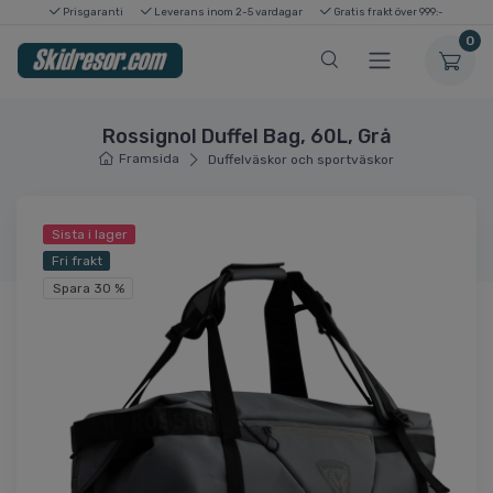
Prisgaranti
Leverans inom 2-5 vardagar
Gratis frakt över 999:-
0
Rossignol Duffel Bag, 60L, Grå
Framsida
Duffelväskor och sportväskor
Sista i lager
Fri frakt
Spara 30 %