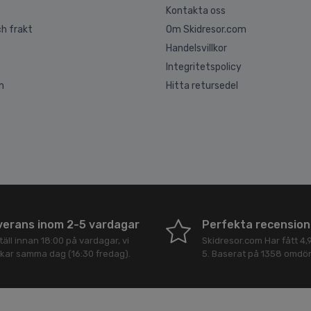
Kontakta oss
h frakt
Om Skidresor.com
Handelsvillkor
Integritetspolicy
n
Hitta retursedel
verans inom 2-5 vardagar
Perfekta recension
äll innan 18:00 på vardagar, vi
Skidresor.com
Har fått
4,
ckar samma dag (16:30 fredag).
5
. Baserat på
1358
omdö