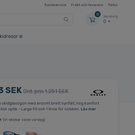
Kundservice
Frakt och leverans
Retur
0
Varukorg
0
kidresor ❄️
3 SEK
Ord. pris 1.251 SEK
a skidglasögon med enormt brett synfält, hög komfort
isk optik - Large Fit och 1 linse för solsken.
Läs mer
r
(Vi skickar varje vardag)