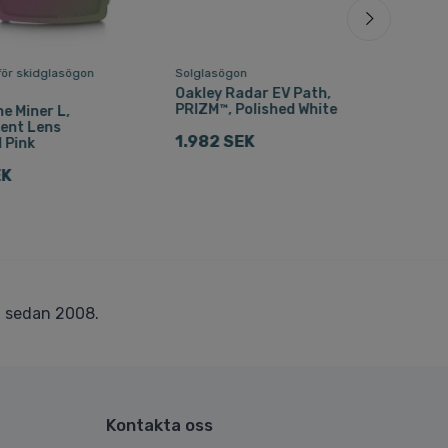
för skidglasögon
Solglasögon
Solg
Oakley Radar EV Path,
Oak
PRIZM™, Polished White
PRI
ne Miner L,
ent Lens
1.982 SEK
2.4
 Pink
EK
r
sedan 2008.
Kontakta oss