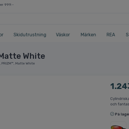
ver 999:-
or
Skidutrustning
Väskor
Märken
REA
S
 Matte White
L, PRIZM™, Matte White
1.24
Cylindrisk
och fantast
På lage