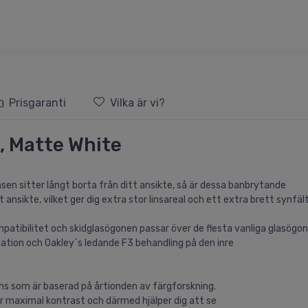
Prisgaranti
Vilka är vi?
, Matte White
insen sitter långt borta från ditt ansikte, så är dessa banbrytande
nsikte, vilket ger dig extra stor linsareal och ett extra brett synfält i
patibilitet och skidglasögonen passar över de flesta vanliga glasögon
lation och Oakley´s ledande F3 behandling på den inre
ins som är baserad på årtionden av färgforskning.
r maximal kontrast och därmed hjälper dig att se