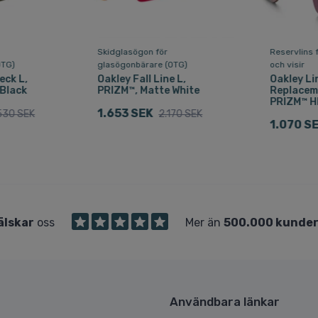
Skidglasögon för
Reservlins 
OTG)
glasögonbärare (OTG)
och visir
eck L,
Oakley Fall Line L,
Oakley Li
 Black
PRIZM™, Matte White
Replacem
PRIZM™ HI
1.653 SEK
530 SEK
2.170 SEK
1.070 S
älskar
oss
Mer än
500.000 kunde
Användbara länkar