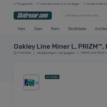
Prisgaranti
Leverans inom 2-5 vardagar
Gratis frakt ö
Herr
Dam
Barn
Skidkläder
Outdo
Oakley Line Miner L, PRIZM™,
Framsida
Oakley Line Miner 
Skidglasögon / ski goggles
Fri frakt