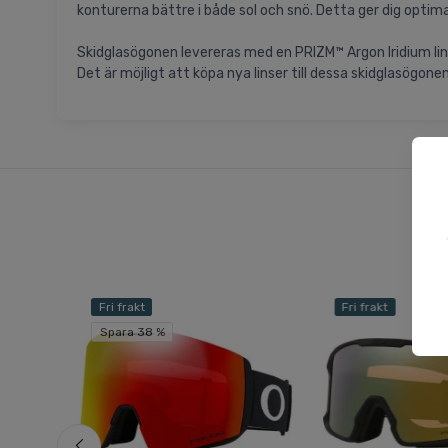
konturerna bättre i både sol och snö. Detta ger dig optimal
Skidglasögonen levereras med en PRIZM™ Argon Iridium lins
Det är möjligt att köpa nya linser till dessa skidglasögone
Fri frakt
Fri frakt
Spara 38 %