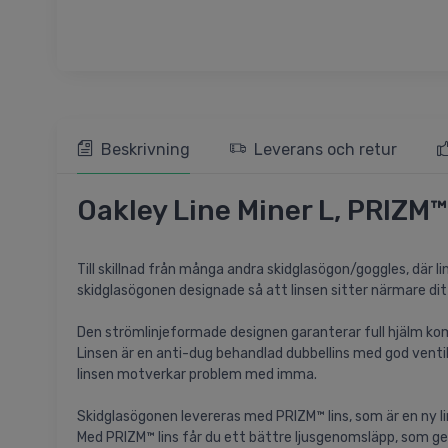
Beskrivning
Leverans och retur
Oakley Line Miner L, PRIZM™
Till skillnad från många andra skidglasögon/goggles, där l
skidglasögonen designade så att linsen sitter närmare ditt a
Den strömlinjeformade designen garanterar full hjälm kom
Linsen är en anti-dug behandlad dubbellins med god venti
linsen motverkar problem med imma.
Skidglasögonen levereras med PRIZM™ lins, som är en ny l
Med PRIZM™ lins får du ett bättre ljusgenomsläpp, som ge