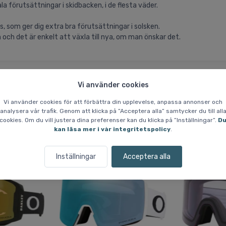
a förutsättningar i skidbacken, i de flesta väder.
, som ger dig extra bra förutsättningar i solsken.
n och det är enkelt att växla till nya, om man önskar det.
Vi använder cookies
Vi använder cookies för att förbättra din upplevelse, anpassa annonser och
analysera vår trafik. Genom att klicka på ”Acceptera alla” samtycker du till all
Liknande varor
cookies. Om du vill justera dina preferenser kan du klicka på ”Inställningar”.
D
kan läsa mer i vår integritetspolicy
.
Fri frakt
Fri frakt
Inställningar
Acceptera alla