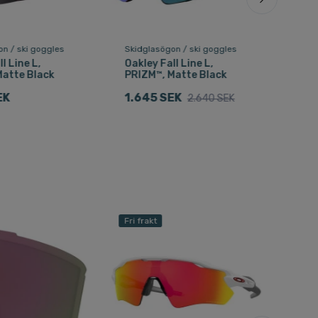
n / ski goggles
Skidglasögon / ski goggles
Skid
l Line L,
Oakley Fall Line L,
Oakl
Matte Black
PRIZM™, Matte Black
PRI
EK
1.645 SEK
1.3
2.640 SEK
Fri frakt
Fri f