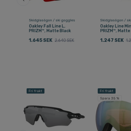
les
Skidglasögon / ski goggles
Skidglasögon / sk
ro
Oakley Fall Line L,
Oakley Line Min
PRIZM™, Matte Black
PRIZM™, Matte
1.645 SEK
1.247 SEK
2.640 SEK
1.
EK
Fri frakt
Fri frakt
Spara 35 %