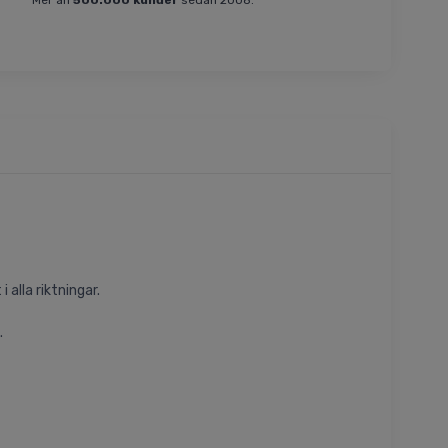
Mer än
500.000 kunder
sedan 2008.
 alla riktningar.
.