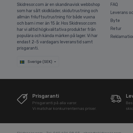
Skidresor.com är en skandinavisk webbshop
FAQ
som har sålt skidkläder, skidutrustning och
Leverans oc
allmän friluftsutrustning för både vuxna
Byte
och barn i mer än 15 år. Hos Skidresor.com
Retur
har vi alltid högkvalitativa produkter från
populära och kända märken på lager. Vi har
Reklamatio
endast 2-5 vardagars leveranstid samt
prisgaranti.
Sverige (SEK)
Prisgaranti
Le
Prisgaranti på alla varor.
Best
Vi matchar konkurrenternas priser.
ski