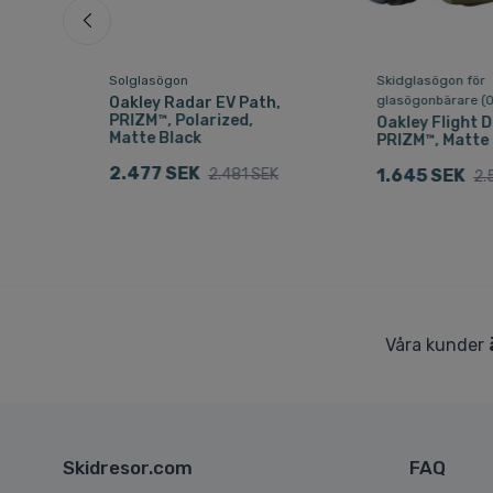
Solglasögon
Skidglasögon för
glasögonbärare (
Oakley Radar EV Path,
PRIZM™, Polarized,
Oakley Flight D
Matte Black
PRIZM™, Matte
2.477 SEK
2.481 SEK
1.645 SEK
2.
Våra kunder
Skidresor.com
FAQ