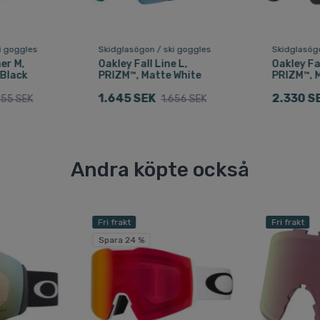
i goggles
Skidglasögon / ski goggles
Skidglasögo
er M,
Oakley Fall Line L,
Oakley Fal
 Black
PRIZM™, Matte White
PRIZM™, 
1.645 SEK
2.330 S
255 SEK
1.656 SEK
Andra köpte också
Fri frakt
Fri frakt
Spara 24 %