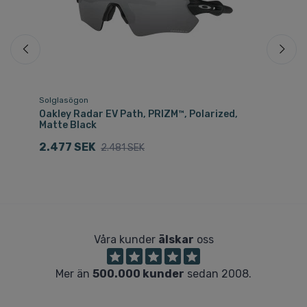
Solglasögon
Sk
Oakley Radar EV Path, PRIZM™, Polarized,
Oa
Matte Black
1
2.477 SEK
2.481 SEK
Våra kunder
älskar
oss
Mer än
500.000 kunder
sedan 2008.