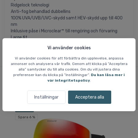
Ridgelock teknologi
Anti-fog behandlad dubbellins
100% UVA/UVB/UVC-skydd samt HEV-skydd upp till 400
nm
Inklusive påse i Microclear™ till rengöring och förvaring
Large fit
Vi använder cookies
Vi använder cookies för att förbättra din upplevelse, anpassa
annonser och analysera vår trafik. Genom att klicka på ”Acceptera
alla” samtycker du till alla cookies. Om du vill justera dina
preferenser kan du klicka på ”Inställningar”.
Du kan läsa mer i
vår integritetspolicy
.
Liknande varor
Inställningar
Acceptera alla
Fri frakt
Fri
Spara 6 %