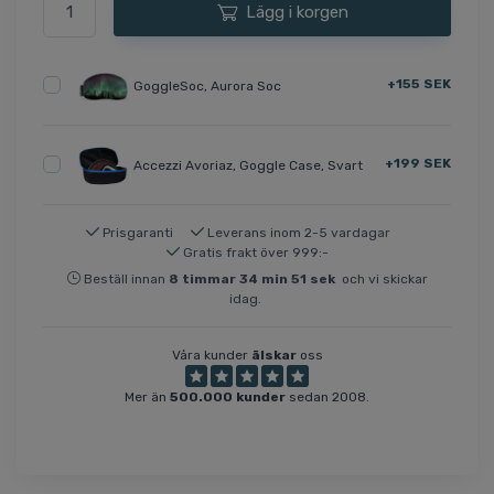
Lägg i korgen
+155 SEK
GoggleSoc, Aurora Soc
+199 SEK
Accezzi Avoriaz, Goggle Case, Svart
Prisgaranti
Leverans inom 2-5 vardagar
Gratis frakt över 999:-
Beställ innan
8
timmar
34
min
51
sek
och vi skickar
idag.
Våra kunder
älskar
oss
Mer än
500.000 kunder
sedan 2008.