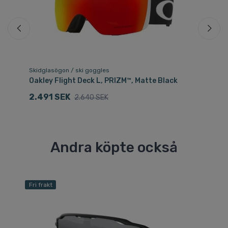
Skidglasögon / ski goggles
Sk
Oakley Flight Deck L, PRIZM™, Matte Black
Oa
2.491 SEK
2
2.640 SEK
Andra köpte också
Fri frakt
Fri
Sp