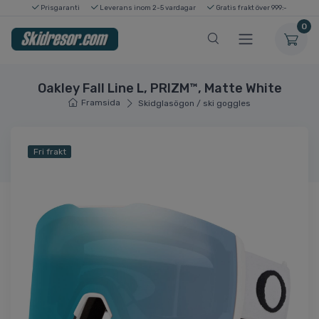
Prisgaranti
Leverans inom 2-5 vardagar
Gratis frakt över 999:-
0
Oakley Fall Line L, PRIZM™, Matte White
Framsida
Skidglasögon / ski goggles
Fri frakt