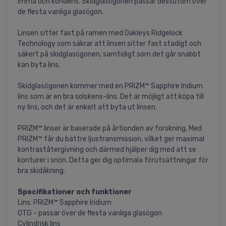
imma och kondens. Skidglasögonen passar dessutom över
de flesta vanliga glasögon.
Linsen sitter fast på ramen med Oakleys Ridgelock
Technology som säkrar att linsen sitter fast stadigt och
säkert på skidglasögonen, samtidigt som det går snabbt
kan byta lins.
Skidglasögonen kommer med en PRIZM™ Sapphire Iridium
lins som är en bra solskens-lins. Det är möjligt att köpa till
ny lins, och det är enkelt att byta ut linsen.
PRIZM™ linser är baserade på årtionden av forskning. Med
PRIZM™ får du bättre ljustransmission, vilket ger maximal
kontraståtergivning och därmed hjälper dig med att se
konturer i snön. Detta ger dig optimala förutsättningar för
bra skidåkning.
Specifikationer och funktioner
Lins: PRIZM™ Sapphire Iridium
OTG - passar över de flesta vanliga glasögon
Cylindrisk lins