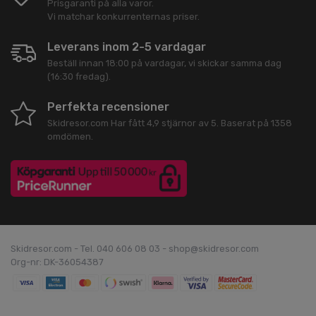
Prisgaranti på alla varor.
Vi matchar konkurrenternas priser.
Leverans inom 2-5 vardagar
Beställ innan 18:00 på vardagar, vi skickar samma dag
(16:30 fredag).
Perfekta recensioner
Skidresor.com
Har fått
4,9
stjärnor av
5
. Baserat på
1358
omdömen.
Skidresor.com - Tel. 040 606 08 03 - shop@skidresor.com
Org-nr: DK-36054387