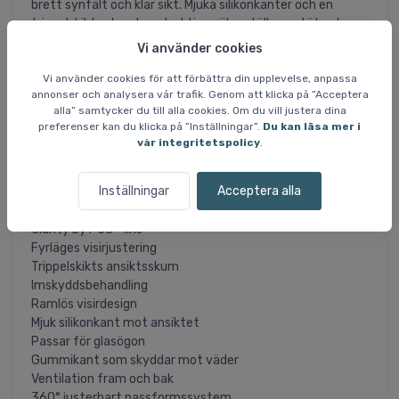
brett synfält och klar sikt. Mjuka silikonkanter och en
trippelskikts skumkonstruktion säkerställer en tät och
bekväm passform, även för glasögonanvändare. En mjuk
Vi använder cookies
gummikant upptill skyddar mot väder och vind.
Vi använder cookies för att förbättra din upplevelse, anpassa
annonser och analysera vår trafik. Genom att klicka på ”Acceptera
Med 360° Fit System kan hjälmen enkelt justeras för
alla” samtycker du till alla cookies. Om du vill justera dina
bästa passform. Ventilation framtill och baktill låter
preferenser kan du klicka på ”Inställningar”.
Du kan läsa mer i
värmen strömma ut, och visiret kan justeras i fyra lägen.
vår integritetspolicy
.
Specifikationer
Inställningar
Acceptera alla
Vikt: 585 g
Mips®-teknik för ökat skydd
Clarity by POC™ lins
Fyrläges visirjustering
Trippelskikts ansiktsskum
Imskyddsbehandling
Ramlös visirdesign
Mjuk silikonkant mot ansiktet
Passar för glasögon
Gummikant som skyddar mot väder
Ventilation fram och bak
360° justerbart passformssystem