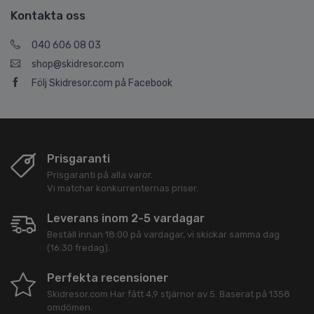
Kontakta oss
040 606 08 03
shop@skidresor.com
Följ Skidresor.com på Facebook
Prisgaranti
Prisgaranti på alla varor.
Vi matchar konkurrenternas priser.
Leverans inom 2-5 vardagar
Beställ innan 18:00 på vardagar, vi skickar samma dag
(16:30 fredag).
Perfekta recensioner
Skidresor.com
Har fått
4,9
stjärnor av
5
. Baserat på
1358
omdömen.