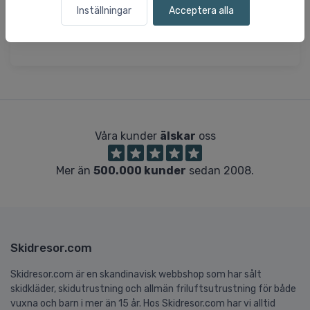
Ärmslut med tumhål
Inställningar
Acceptera alla
4-vägs stretchmaterial
Elastisk kant i kragen
Våra kunder
älskar
oss
Mer än
500.000 kunder
sedan 2008.
Skidresor.com
Skidresor.com är en skandinavisk webbshop som har sålt
skidkläder, skidutrustning och allmän friluftsutrustning för både
vuxna och barn i mer än 15 år. Hos Skidresor.com har vi alltid