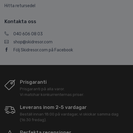
Hitta retursedel
Kontakta oss
040 606 08 03
shop@skidresor.com
Följ Skidresor.com på Facebook
Prisgaranti
Prisgaranti på alla varor.
Vi matchar konkurrenternas priser.
Leverans inom 2-5 vardagar
Beställ innan 18:00 på vardagar, vi skickar samma dag
(16:30 fredag).
Perfekta recensioner