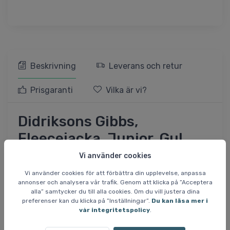
Beskrivning
Leverans och retur
Prisgaranti
Vilka är vi?
Didriksons Gibbs,
Fleecejacka, Junior, Gul
Vi använder cookies
Fleecejackan är perfekt för att hålla ditt barn varmt när
Vi använder cookies för att förbättra din upplevelse, anpassa
det är kallt ute. Jackan har en elastisk kant i kragen och
annonser och analysera vår trafik. Genom att klicka på ”Acceptera
den har hål för tummarna, vilket hjälper till att hålla
alla” samtycker du till alla cookies. Om du vill justera dina
värmen inne i jackan, vilket är praktiskt på vintern.
preferenser kan du klicka på ”Inställningar”.
Du kan läsa mer i
vår integritetspolicy
.
Specifikationer och egenskaper: