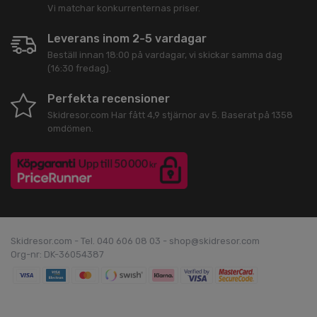
Vi matchar konkurrenternas priser.
Leverans inom 2-5 vardagar
Beställ innan 18:00 på vardagar, vi skickar samma dag
(16:30 fredag).
Perfekta recensioner
Skidresor.com
Har fått
4,9
stjärnor av
5
. Baserat på
1358
omdömen.
Skidresor.com - Tel. 040 606 08 03 - shop@skidresor.com
Org-nr: DK-36054387