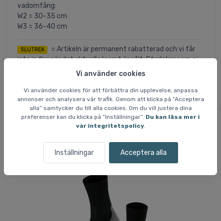
vadomfång:
W2 = 30-35 cm
W3 = 36-40 cm
= Artikeln är permanent rabatterad och vi får
SLUTREA
inte in fler när det aktuella lagret är sålt. Storlekar som ej
finns på lager är inte tillgängliga.
Vi använder cookies
Vi använder cookies för att förbättra din upplevelse, anpassa
annonser och analysera vår trafik. Genom att klicka på ”Acceptera
alla” samtycker du till alla cookies. Om du vill justera dina
preferenser kan du klicka på ”Inställningar”.
Du kan läsa mer i
vår integritetspolicy
.
Liknande varor
Inställningar
Acceptera alla