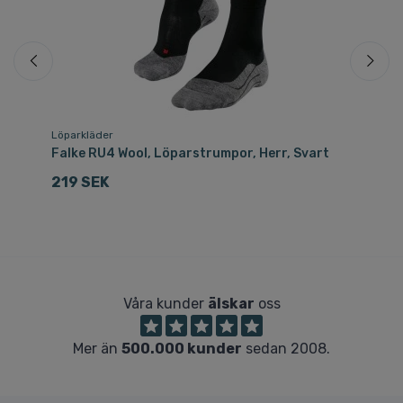
Löparkläder
Sk
Falke RU4 Wool, Löparstrumpor, Herr, Svart
Fa
219 SEK
2
Våra kunder
älskar
oss
Mer än
500.000 kunder
sedan 2008.