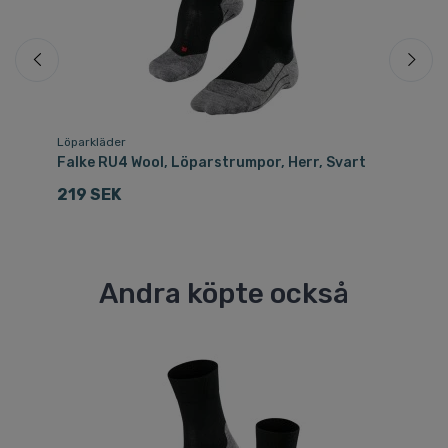
Löparkläder
Sk
Falke RU4 Wool, Löparstrumpor, Herr, Svart
Fa
219 SEK
5
Andra köpte också