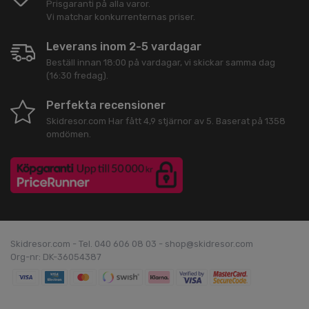
Prisgaranti på alla varor.
Vi matchar konkurrenternas priser.
Leverans inom 2-5 vardagar
Beställ innan 18:00 på vardagar, vi skickar samma dag
(16:30 fredag).
Perfekta recensioner
Skidresor.com
Har fått
4,9
stjärnor av
5
. Baserat på
1358
omdömen.
Skidresor.com - Tel. 040 606 08 03 - shop@skidresor.com
Org-nr: DK-36054387