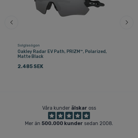
Solglasögon
Sk
Oakley Radar EV Path, PRIZM™, Polarized,
Oa
Matte Black
1
2.485 SEK
Våra kunder
älskar
oss
Mer än
500.000 kunder
sedan 2008.