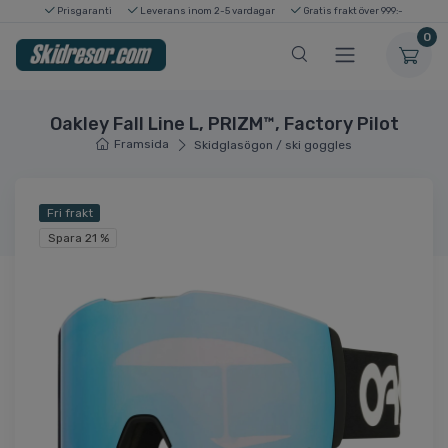
Prisgaranti
Leverans inom 2-5 vardagar
Gratis frakt över 999:-
0
Oakley Fall Line L, PRIZM™, Factory Pilot
Framsida
Skidglasögon / ski goggles
Fri frakt
Spara 21 %