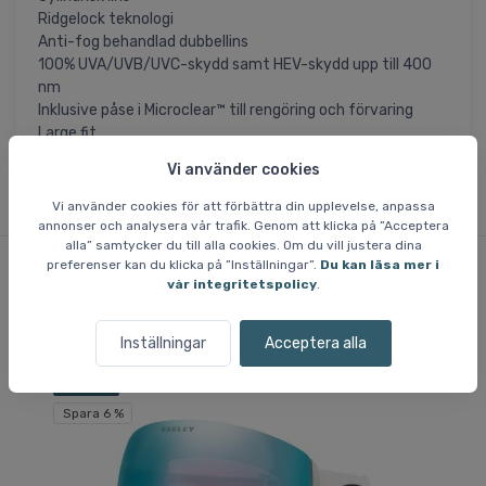
Ridgelock teknologi
Anti-fog behandlad dubbellins
100% UVA/UVB/UVC-skydd samt HEV-skydd upp till 400
nm
Inklusive påse i Microclear™ till rengöring och förvaring
Large fit
Vi använder cookies
Vi använder cookies för att förbättra din upplevelse, anpassa
annonser och analysera vår trafik. Genom att klicka på ”Acceptera
alla” samtycker du till alla cookies. Om du vill justera dina
preferenser kan du klicka på ”Inställningar”.
Du kan läsa mer i
vår integritetspolicy
.
Liknande varor
Inställningar
Acceptera alla
Fri frakt
Fri
Spara 6 %