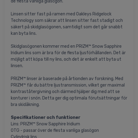
de flesta vanliga glasögon.
Linsen sitter fast på ramen med Oakleys Ridgelock
Technology som säkrar att linsen sitter fast stadigt och
säkert på skidglasögonen, samtidigt som det går snabbt
kan byta lins.
Skidglasögonen kommer med en PRIZM™ Snow Sapphire
Iridium lins som är bra för de flesta ljusförhållanden. Det är
möjligt att köpa till ny lins, och det är enkelt att byta ut
linsen.
PRIZM™ linser är baserade på årtionden av forskning. Med
PRIZM™ får du bättre ljustransmission, vilket ger maximal
kontraståtergivning och därmed hjälper dig med att se
konturer i snön. Detta ger dig optimala förutsättningar för
bra skidåkning.
Specifikationer och funktioner
Lins: PRIZM™ Snow Sapphire Iridium
OTG - passar över de flesta vanliga glasögon
Cylindrisk lins