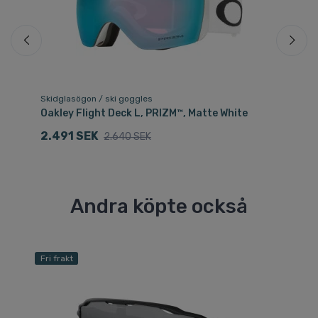
Skidglasögon / ski goggles
Sk
Oakley Flight Deck L, PRIZM™, Matte White
Oa
2.491 SEK
1
2.640 SEK
Andra köpte också
Fri frakt
Fri
Sp